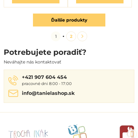
Ďalšie produkty
1
2
Potrebujete poradiť?
Neváhajte nás kontaktovať
+421 907 604 454
pracovné dni 8:00 - 17:00
info​@tanielashop​.sk