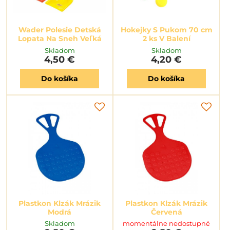
Wader Polesie Detská
Hokejky S Pukom 70 cm
Lopata Na Sneh Veľká
2 ks V Balení
Skladom
Skladom
4,50 €
4,20 €
Do košíka
Do košíka
Plastkon Klzák Mrázik
Plastkon Klzák Mrázik
Modrá
Červená
Skladom
momentálne nedostupné