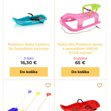
Plastkon Boby Cyclone
Baby Mix Plastové sánky
So Sedadlom Azúrové
s operadlom SNOW
STAR ružové
3-5dní
3 týždne
16,30 €
65 €
Do košíka
Do košíka