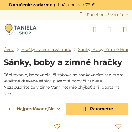
Doručenie zadarmo
pri nákupe nad 79 €.
Panel používateľa
Úvod
Hračky na von a záhradu
Sánky, Boby, Zimné Hračk
Sánky, boby a zimné hračky
Sánkovanie, bobovanie, či zábava so sánkovacím tanierom.
Kvalitné drevené sánky, plastové boby či taniere.
Nezabudnite že v zime Vám nesmie chýbať ani lopata na
sneh.
Najpredávanejšie
Parametre