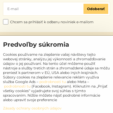
Odoberať
Chcem sa prihlásiť k odberu noviniek e-mailom
Užitočné odkazy
Predvoľby súkromia
Objednávky
Cookies používame na zlepšenie vašej návštevy tejto
webovej stránky, analýzu jej výkonnosti a zhromažďovanie
údajov o jej používaní. Na tento účel môžeme použiť
Kontakt
nástroje a služby tretích strán a zhromaždené údaje sa môžu
preniesť k partnerom v EÚ, USA alebo iných krajinách.
Súbory cookies na zlepšenie relevancie reklám využíva
Sociálne siete
služba Google Ads –
podrobnosti tu
alebo Meta –
podrobnosti tu
(Facebook, Instagram). Kliknutím na „Prijať
Facebook
všetky cookies“ vyjadrujete svoj súhlas s týmto
spracovaním. Nižšie môžete nájsť podrobné informácie
Instagram
alebo upraviť svoje preferencie
Youtube
Zásady ochrany osobných údajov