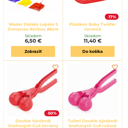
17%
Wader Detská Lopata S
Plastkon Boby Twister
Drevenou Rúčkou 86cm
červená
Skladom
Skladom
6,50 €
11,40 €
Zobraziť
Do košíka
50%
Double Výrobník
Tulimi Double Výrobník
Snehových Gulí červený
Snehových Gulí ružová