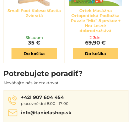
Small Foot Koleso šťastia
Ortek Masážna
Zvieratá
Ortopedická Podložka
Puzzle "Mix" 8 prvkov +
Hra Lesné
dobrodružstvá
Skladom
2-3dni
35 €
69,90 €
Do košíka
Do košíka
Potrebujete poradiť?
Neváhajte nás kontaktovať
+421 907 604 454
pracovné dni 8:00 - 17:00
info​@tanielashop​.sk