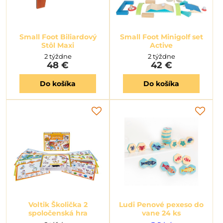
Small Foot Biliardový
Small Foot Minigolf set
Stôl Maxi
Active
2 týždne
2 týždne
48 €
42 €
Do košíka
Do košíka
Voltik Školička 2
Ludi Penové pexeso do
spoločenská hra
vane 24 ks