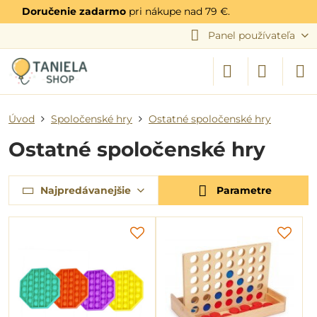
Doručenie zadarmo
pri nákupe nad 79 €.
Panel používateľa
Úvod
Spoločenské hry
Ostatné spoločenské hry
Ostatné spoločenské hry
Najpredávanejšie
Parametre