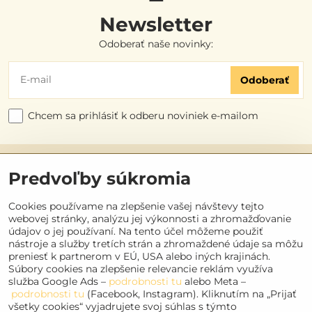
Newsletter
Odoberať naše novinky:
Odoberať
Chcem sa prihlásiť k odberu noviniek e-mailom
Užitočné odkazy
Predvoľby súkromia
Objednávky
Cookies používame na zlepšenie vašej návštevy tejto
webovej stránky, analýzu jej výkonnosti a zhromažďovanie
údajov o jej používaní. Na tento účel môžeme použiť
Kontakt
nástroje a služby tretích strán a zhromaždené údaje sa môžu
preniesť k partnerom v EÚ, USA alebo iných krajinách.
Súbory cookies na zlepšenie relevancie reklám využíva
Sociálne siete
služba Google Ads –
podrobnosti tu
alebo Meta –
podrobnosti tu
(Facebook, Instagram). Kliknutím na „Prijať
Facebook
všetky cookies“ vyjadrujete svoj súhlas s týmto