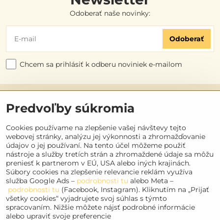
Odoberať naše novinky:
Odoberať
Chcem sa prihlásiť k odberu noviniek e-mailom
Užitočné odkazy
Predvoľby súkromia
Objednávky
Cookies používame na zlepšenie vašej návštevy tejto
webovej stránky, analýzu jej výkonnosti a zhromažďovanie
údajov o jej používaní. Na tento účel môžeme použiť
Kontakt
nástroje a služby tretích strán a zhromaždené údaje sa môžu
preniesť k partnerom v EÚ, USA alebo iných krajinách.
Súbory cookies na zlepšenie relevancie reklám využíva
Sociálne siete
služba Google Ads –
podrobnosti tu
alebo Meta –
podrobnosti tu
(Facebook, Instagram). Kliknutím na „Prijať
Facebook
všetky cookies“ vyjadrujete svoj súhlas s týmto
spracovaním. Nižšie môžete nájsť podrobné informácie
Instagram
alebo upraviť svoje preferencie
Youtube