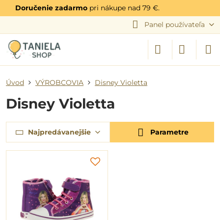
Doručenie zadarmo
pri nákupe nad 79 €.
Panel používateľa
Úvod
VÝROBCOVIA
Disney Violetta
Disney Violetta
Najpredávanejšie
Parametre