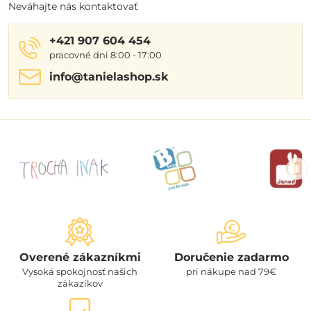
Neváhajte nás kontaktovať
+421 907 604 454
pracovné dni 8:00 - 17:00
info​@tanielashop​.sk
Overené zákazníkmi
Doručenie zadarmo
Vysoká spokojnosť našich
pri nákupe nad 79€
zákazíkov