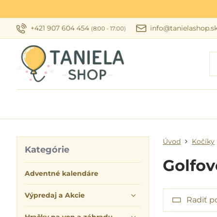
+421 907 604 454
info@tanielashop.s
(8:00 - 17:00)
Úvod
Kočíky
Kategórie
Golfov
Adventné kalendáre
Výpredaj a Akcie
Radiť p