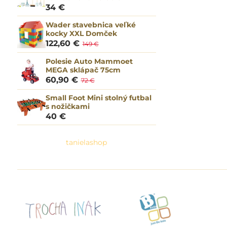
34 €
Wader stavebnica veľké
kocky XXL Domček
122,60 €
149 €
Polesie Auto Mammoet
MEGA sklápač 75cm
60,90 €
72 €
Small Foot Mini stolný futbal
s nožičkami
40 €
tanielashop