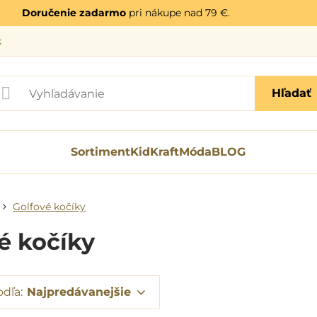
Doručenie zadarmo
pri nákupe nad 79 €.
k
Hľadať
Sortiment
KidKraft
Móda
BLOG
Golfové kočíky
é kočíky
odľa:
Najpredávanejšie