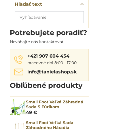
Hľadať text
Prehľadať
výsledky
filtra
Potrebujete poradiť?
fulltextom
Neváhajte nás kontaktovať
+421 907 604 454
pracovné dni 8:00 - 17:00
info​@tanielashop​.sk
Obľúbené produkty
Small Foot Veľká Záhradná
Sada S Fúrikom
49 €
Small Foot Veľká Sada
Záhradného Náradia