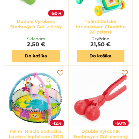
50%
Double Výrobník
Tulimi Detské
Snehových Gulí zelený
Interaktívne Chodítko
2v1 zelené
Skladom
2 týždne
2,50 €
21,50 €
Do košíka
Do košíka
12%
50%
Tulimi Hracia podložka,
Double Výrobník
bazén s loptičkami ZOO
Snehových Gulí červený