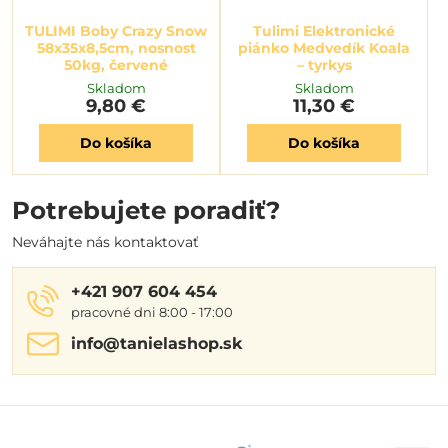
TULIMI Boby Crazy Snow
Tulimi Elektronické
58x35x8,5cm, nosnost
piánko Medvedík Koala
50kg, červené
– tyrkys
Skladom
Skladom
9,80 €
11,30 €
Do košíka
Do košíka
Potrebujete poradiť?
Neváhajte nás kontaktovať
+421 907 604 454
pracovné dni 8:00 - 17:00
info​@tanielashop​.sk