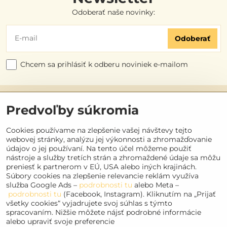
Odoberať naše novinky:
Odoberať
Chcem sa prihlásiť k odberu noviniek e-mailom
Užitočné odkazy
Predvoľby súkromia
Objednávky
Cookies používame na zlepšenie vašej návštevy tejto
webovej stránky, analýzu jej výkonnosti a zhromažďovanie
údajov o jej používaní. Na tento účel môžeme použiť
Kontakt
nástroje a služby tretích strán a zhromaždené údaje sa môžu
preniesť k partnerom v EÚ, USA alebo iných krajinách.
Súbory cookies na zlepšenie relevancie reklám využíva
Sociálne siete
služba Google Ads –
podrobnosti tu
alebo Meta –
podrobnosti tu
(Facebook, Instagram). Kliknutím na „Prijať
Facebook
všetky cookies“ vyjadrujete svoj súhlas s týmto
Instagram
spracovaním. Nižšie môžete nájsť podrobné informácie
alebo upraviť svoje preferencie
Youtube