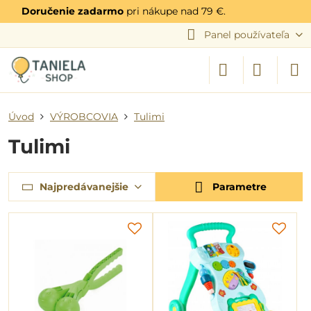
Doručenie zadarmo
pri nákupe nad 79 €.
Panel používateľa
Úvod
VÝROBCOVIA
Tulimi
Tulimi
Najpredávanejšie
Parametre