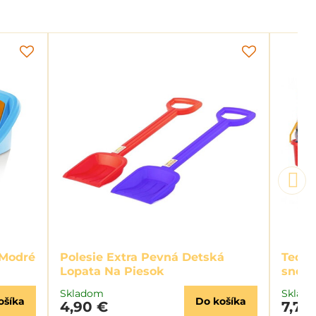
 Modré
Polesie Extra Pevná Detská
Teddi
Lopata Na Piesok
snehu
Skladom
Sklad
ošíka
Do košíka
4,90 €
7,70