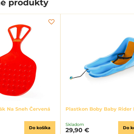
é produkty
zák Na Sneh Červená
Plastkon Boby Baby Rider
Skladom
Do košíka
Do k
29,90 €