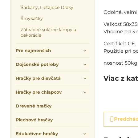
Šarkany, Lietajúce Draky
Odolné, veľm
Šmýkačky
Veľkosť 58x35
Záhradné solárne lampy a
Vhodné od 3 r
dekorácie
Certifikát CE.
Pre najmenších
Použitie pri 
nosnosť 50kg
Dojčenské potreby
Viac z ka
Hračky pre dievčatá
Hračky pre chlapcov
Drevené hračky
Predchád
Plechové hračky
Edukatívne hračky