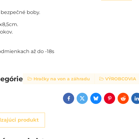
i bezpečné boby.
x8,5cm.
okov.
podmienkach až do -18s
tegórie
Hračky na von a záhradu
VÝROBCOVIA
Facebook
Twitter
Bluesky
Pinterest
Reddi
zajúci produkt