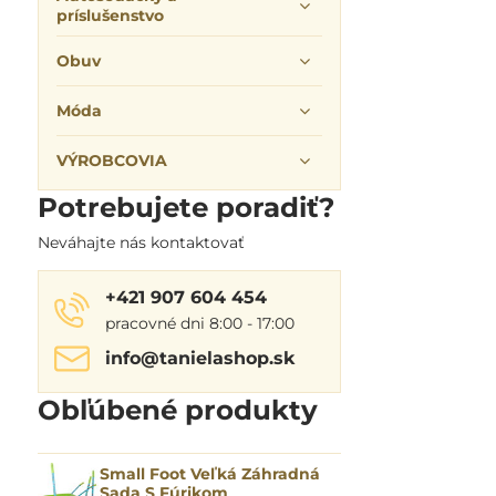
príslušenstvo
Obuv
Móda
VÝROBCOVIA
Potrebujete poradiť?
Neváhajte nás kontaktovať
+421 907 604 454
pracovné dni 8:00 - 17:00
info​@tanielashop​.sk
Obľúbené produkty
Small Foot Veľká Záhradná
Sada S Fúrikom