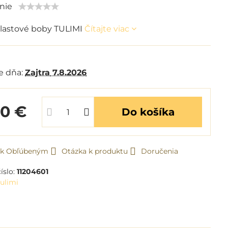
nie
lastové boby TULIMI
Čítajte viac
m
e dňa:
Zajtra
7.8.2026
20 €
Do košíka
ť k Obľúbeným
Otázka k produktu
Doručenia
íslo:
11204601
ulimi