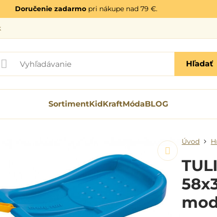
Doručenie zadarmo
pri nákupe nad 79 €.
k
Hľadať
Sortiment
KidKraft
Móda
BLOG
Úvod
H
TUL
58x3
mod