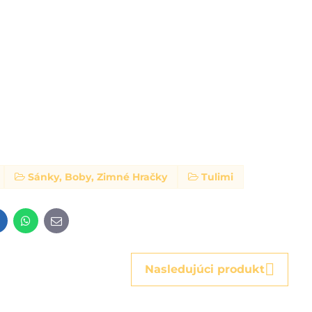
Sánky, Boby, Zimné Hračky
Tulimi
t
LinkedIn
WhatsApp
E-
mail
Nasledujúci produkt