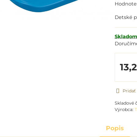
Hodnote
Detské p
Sklado
Doručím
13,
Prida
Skladové č
Výrobca:
T
Popis