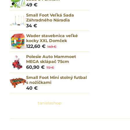
49 €
Small Foot Veľká Sada
Záhradného Náradia
34 €
Wader stavebnica veľké
kocky XXL Domček
122,60 €
149 €
Polesie Auto Mammoet
MEGA sklápač 75cm
60,90 €
72 €
Small Foot Mini stolný futbal
s nožičkami
40 €
tanielashop