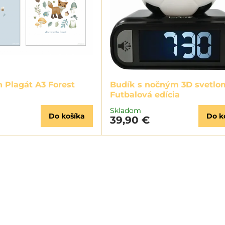
h Plagát A3 Forest
Budík s nočným 3D svetlo
Futbalová edícia
Skladom
Do košíka
Do k
39,90 €