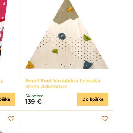
ey
Small Foot Variabilná Lezecká
Stena Adventure
Skladom
ošíka
Do košíka
139 €