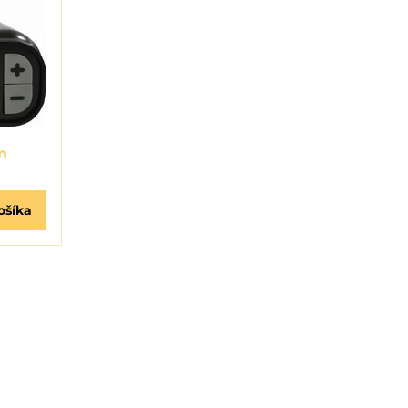
m
ošíka