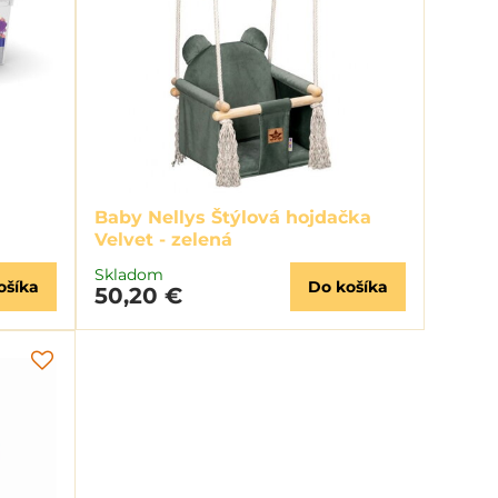
Baby Nellys Štýlová hojdačka
Velvet - zelená
Skladom
ošíka
Do košíka
50,20 €