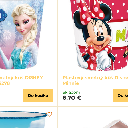
metný kôš DISNEY
Plastový smetný kôš Disn
2278
Minnie
Skladom
Do košíka
Do k
6,70 €