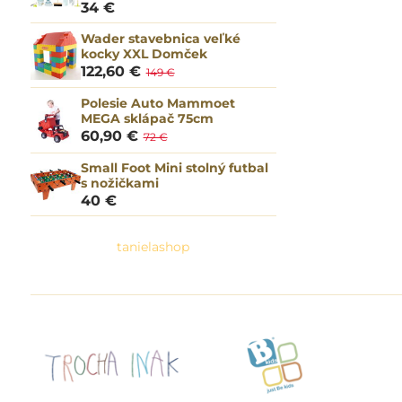
34 €
Wader stavebnica veľké
kocky XXL Domček
122,60 €
149 €
Polesie Auto Mammoet
MEGA sklápač 75cm
60,90 €
72 €
Small Foot Mini stolný futbal
s nožičkami
40 €
tanielashop