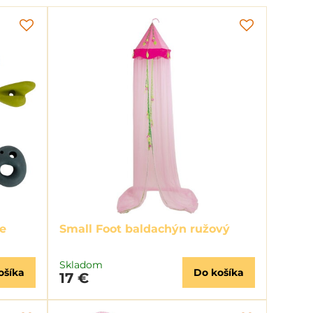
e
Small Foot baldachýn ružový
Skladom
ošíka
Do košíka
17 €