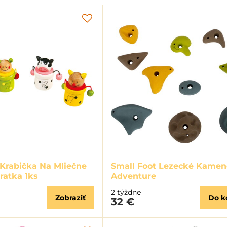
 Krabička Na Mliečne
Small Foot Lezecké Kamen
ratka 1ks
Adventure
2 týždne
Zobraziť
Do k
32 €