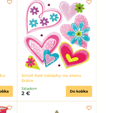
čku
Small foot nálepky na stenu
Srdce
Skladom
ošíka
Do košíka
2 €