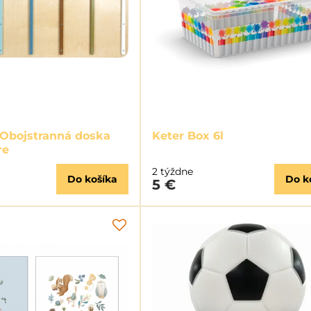
 Obojstranná doska
Keter Box 6l
re
2 týždne
Do košíka
Do k
5 €