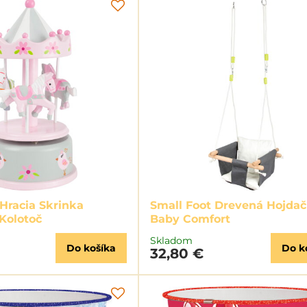
 Hracia Skrinka
Small Foot Drevená Hojda
Kolotoč
Baby Comfort
Skladom
Do košíka
Do k
32,80 €