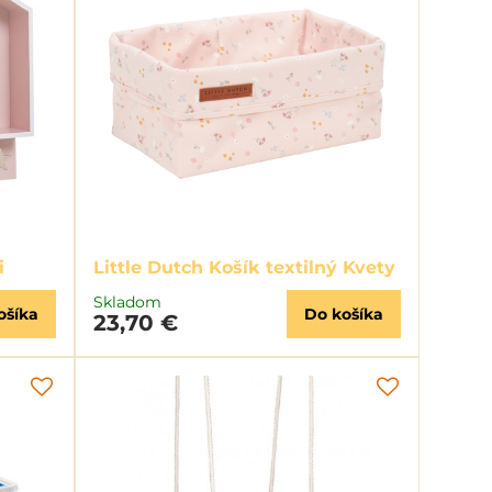
i
Little Dutch Košík textilný Kvety
Skladom
ošíka
Do košíka
23,70 €