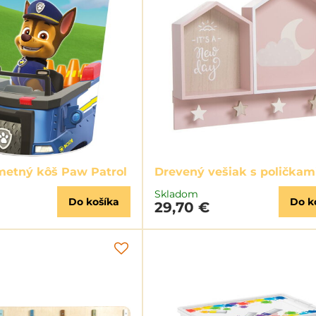
metný kôš Paw Patrol
Drevený vešiak s poličkam
Skladom
Do košíka
Do k
29,70 €