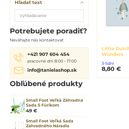
Hľadať text
Prehľadať
výsledky
filtra
Potrebujete poradiť?
fulltextom
Neváhajte nás kontaktovať
Little Dutc
Wonders
+421 907 604 454
pracovné dni 8:00 - 17:00
3-5dní
8,80 €
info​@tanielashop​.sk
Obľúbené produkty
Small Foot Veľká Záhradná
Sada S Fúrikom
49 €
Small Foot Veľká Sada
Záhradného Náradia