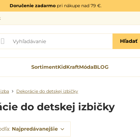
Doručenie zadarmo
pri nákupe nad 79 €.
k
Hľadať
Sortiment
KidKraft
Móda
BLOG
izba
Dekorácie do detskej izbičky
cie do detskej izbičky
odľa:
Najpredávanejšie