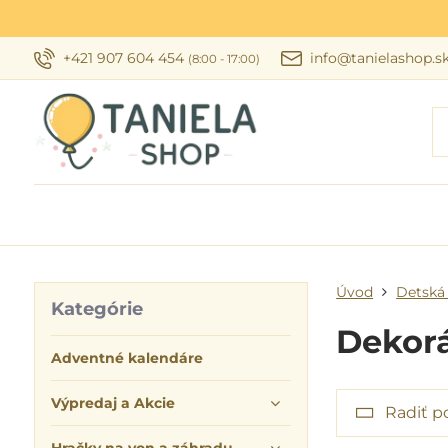
+421 907 604 454
info@tanielashop.s
(8:00 - 17:00)
Úvod
Detská 
Kategórie
Dekorá
Adventné kalendáre
Výpredaj a Akcie
Radiť p