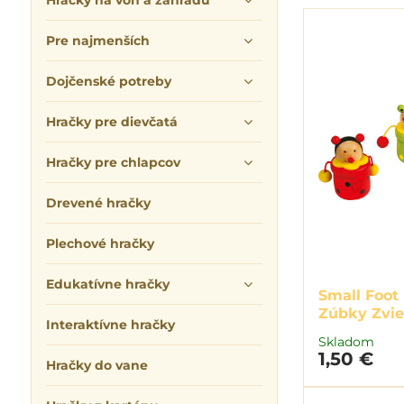
Hračky na von a záhradu
Pre najmenších
Dojčenské potreby
Hračky pre dievčatá
Hračky pre chlapcov
Drevené hračky
Plechové hračky
Edukatívne hračky
Small Foot
Zúbky Zvie
Interaktívne hračky
Skladom
1,50 €
Hračky do vane