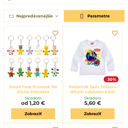
Najpredávanejšie
Parametre
30%
Small Foot Prívesok Na
Požiarnik Sam Tričko s
Kľúče Zvieratká
dlhým rukávom biele
Skladom
Skladom
od 1,20 €
5,60 €
Zobraziť
Zobraziť