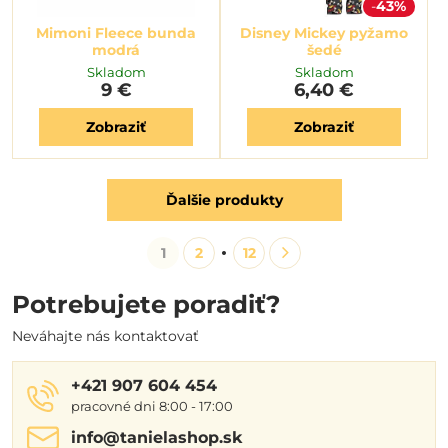
43%
Mimoni Fleece bunda
Disney Mickey pyžamo
modrá
šedé
Skladom
Skladom
9 €
6,40 €
Zobraziť
Zobraziť
Ďalšie produkty
1
2
12
Potrebujete poradiť?
Neváhajte nás kontaktovať
+421 907 604 454
pracovné dni 8:00 - 17:00
info​@tanielashop​.sk