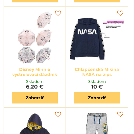
Disney Minnie
Chlapčenská Mikina
vystrelovací dáždnik
NASA na zips
Skladom
Skladom
6,20 €
10 €
Zobraziť
Zobraziť