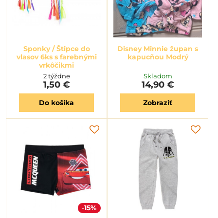
Sponky / Štipce do
Disney Minnie župan s
vlasov 6ks s farebnými
kapucňou Modrý
vrkôčikmi
2 týždne
Skladom
1,50 €
14,90 €
Do košíka
Zobraziť
15%