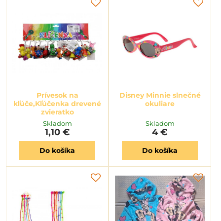
Prívesok na
Disney Minnie slnečné
kľúče,Kľúčenka drevené
okuliare
zvieratko
Skladom
Skladom
1,10 €
4 €
Do košíka
Do košíka