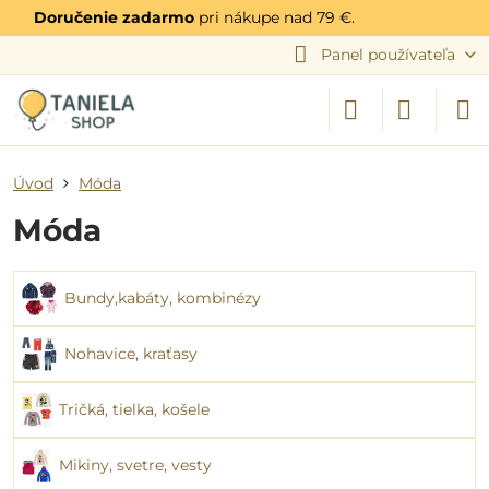
Doručenie zadarmo
pri nákupe nad 79 €.
Panel používateľa
Úvod
Móda
Móda
Bundy,kabáty, kombinézy
Nohavice, kraťasy
Tričká, tielka, košele
Mikiny, svetre, vesty