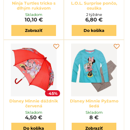
Ninja Turtles tricko s
L.O.L. Surprise pončo,
dlhým rukávom
osuška
Skladom
2 týždne
10,10 €
6,80 €
Zobraziť
Do košíka
45%
Disney Minnie dáždnik
Disney Minnie Pyžamo
červená
šedá
Skladom
Skladom
4,50 €
8 €
Do košíka
Zobraziť