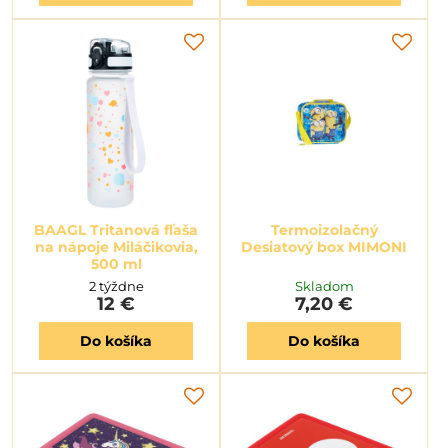
BAAGL Tritanová fľaša
Termoizolačný
na nápoje Miláčikovia,
Desiatový box MIMONI
500 ml
2 týždne
Skladom
12 €
7,20 €
Do košíka
Do košíka