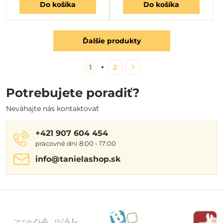
Do košíka
Do košíka
Ďalšie produkty
1
2
Potrebujete poradiť?
Neváhajte nás kontaktovať
+421 907 604 454
pracovné dni 8:00 - 17:00
info​@tanielashop​.sk