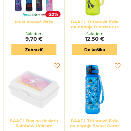
20%
Must kovová flaša
BAAGL Tritanová fľaša
na nápoje Dinosaurus
Skladom
Skladom
9,70 €
12,50 €
Zobraziť
Do košíka
BAAGL Box na desiatu
BAAGL Tritanová fľaša
Rainbow Unicorn
na nápoje Space Game