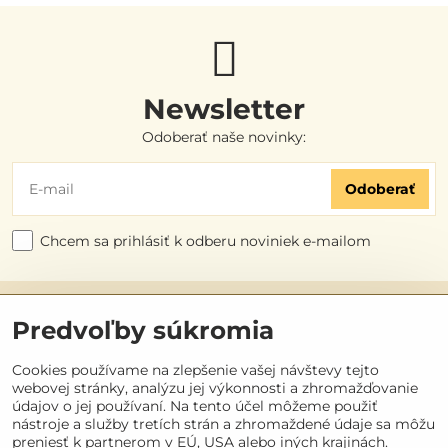
Newsletter
Odoberať naše novinky:
Odoberať
Chcem sa prihlásiť k odberu noviniek e-mailom
Užitočné odkazy
Predvoľby súkromia
Objednávky
Cookies používame na zlepšenie vašej návštevy tejto
webovej stránky, analýzu jej výkonnosti a zhromažďovanie
údajov o jej používaní. Na tento účel môžeme použiť
Kontakt
nástroje a služby tretích strán a zhromaždené údaje sa môžu
preniesť k partnerom v EÚ, USA alebo iných krajinách.