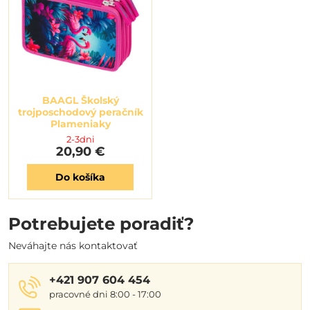
BAAGL Školský
trojposchodový peračník
Plameniaky
2-3dni
20,90 €
Do košíka
Potrebujete poradiť?
Neváhajte nás kontaktovať
+421 907 604 454
pracovné dni 8:00 - 17:00