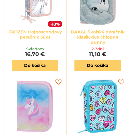
18%
FROZEN trojposchodový
BAAGL Školský peračník
peračník 36ks
klasik dve chlopne
Bunny
Skladom
2-3dni
16,70 €
11,10 €
Do košíka
Do košíka