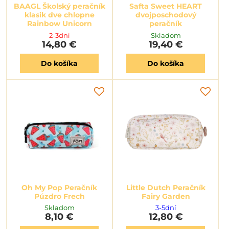
BAAGL Školský peračník
Safta Sweet HEART
klasik dve chlopne
dvojposchodový
Rainbow Unicorn
peračník
2-3dni
Skladom
14,80 €
19,40 €
Do košíka
Do košíka
Oh My Pop Peračník
Little Dutch Peračník
Púzdro Frech
Fairy Garden
Skladom
3-5dní
8,10 €
12,80 €