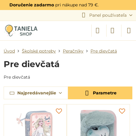
Doručenie zadarmo
pri nákupe nad 79 €.
Panel používateľa
Úvod
Školské potreby
Peračníky
Pre dievčatá
Pre dievčatá
Pre dievčatá
Najpredávanejšie
Parametre