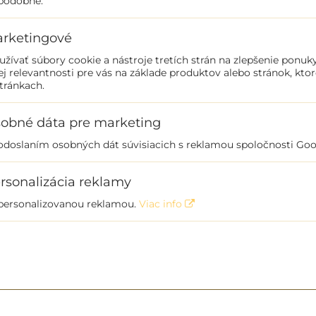
 podobne.
rketingové
ívať súbory cookie a nástroje tretích strán na zlepšenie ponuky
ej relevantnosti pre vás na základe produktov alebo stránok, ktor
tránkach.
obné dáta pre marketing
 odoslaním osobných dát súvisiacich s reklamou spoločnosti Go
rsonalizácia reklamy
 personalizovanou reklamou.
Viac info