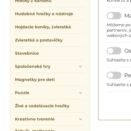
konverzií a
Hračky z kartónu
Hudobné hračky a nástroje
Ma
Môžeme použ
Hojdacie koníky, zvieratká
partnerov, j
webových s
Zvieratká a postavičky
Os
Stavebnice
Súhlasíte s
Spoločenské hry
Pe
Magnetky pre deti
Súhlasíte s
Puzzle
Živé a vzdelávacie hračky
Kreatívne tvorenie