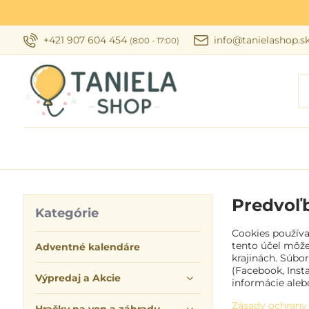
+421 907 604 454
info@tanielashop.s
(8:00 - 17:00)
Predvoľ
Kategórie
Cookies používa
tento účel môže
Adventné kalendáre
krajinách. Súbo
(Facebook, Inst
Výpredaj a Akcie
informácie aleb
Zásady ochrany