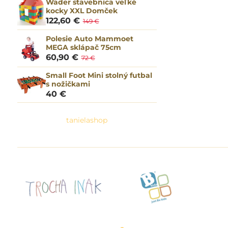
Wader stavebnica veľké
kocky XXL Domček
122,60 €
149 €
Polesie Auto Mammoet
MEGA sklápač 75cm
60,90 €
72 €
Small Foot Mini stolný futbal
s nožičkami
40 €
tanielashop