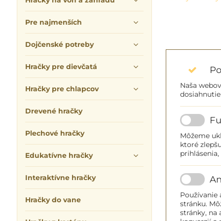
Hračky na von a záhradu
Pre najmenších
Dojčenské potreby
Hračky pre dievčatá
Po
Naša webová
Hračky pre chlapcov
dosiahnutie
Drevené hračky
Fu
Plechové hračky
Môžeme ukla
ktoré zlepšu
prihlásenia,
Edukatívne hračky
Interaktívne hračky
An
Používanie 
Hračky do vane
stránku. Mô
stránky, na