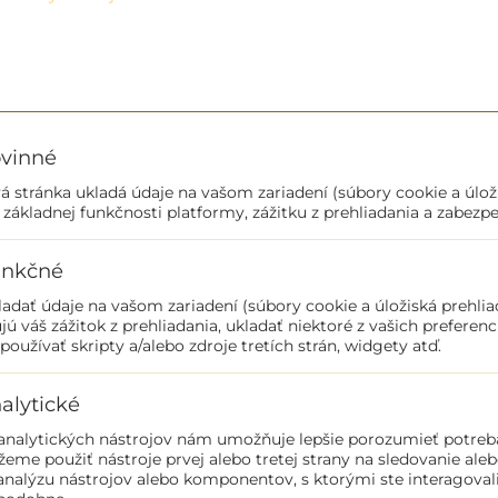
vinné
 stránka ukladá údaje na vašom zariadení (súbory cookie a úložisk
 základnej funkčnosti platformy, zážitku z prehliadania a zabezpe
nkčné
dať údaje na vašom zariadení (súbory cookie a úložiská prehlia
jú váš zážitok z prehliadania, ukladať niektoré z vašich preferen
 používať skripty a/alebo zdroje tretích strán, widgety atď.
alytické
analytických nástrojov nám umožňuje lepšie porozumieť potreb
žeme použiť nástroje prvej alebo tretej strany na sledovanie al
 analýzu nástrojov alebo komponentov, s ktorými ste interagovali