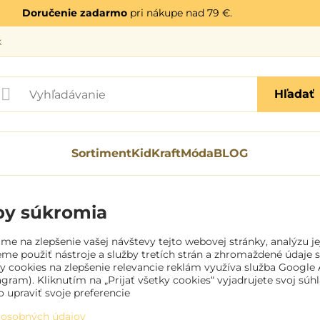
Doručenie zadarmo
pri nákupe nad 79 €.
k
Hľadať
Sortiment
KidKraft
Móda
BLOG
by súkromia
me na zlepšenie vašej návštevy tejto webovej stránky, analýzu j
me použiť nástroje a služby tretích strán a zhromaždené údaje 
ry cookies na zlepšenie relevancie reklám využíva služba Google
agram). Kliknutím na „Prijať všetky cookies“ vyjadrujete svoj sú
o upraviť svoje preferencie
 osobných údajov