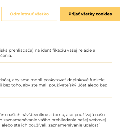
Odmietnuť všetko
Prijať všetky cookies
á prehliadača) na identifikáciu vašej relácie a
čenia.
dača), aby sme mohli poskytovať doplnkové funkcie,
cií bez toho, aby ste mali používateľský účet alebo bez
ám našich návštevníkov a tomu, ako používajú našu
ebo zaznamenávanie vášho prehliadania našej webovej
 alebo ste ich používali, zaznamenávanie udalostí