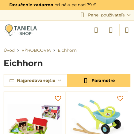
Doručenie zadarmo
pri nákupe nad 79 €.
Panel používateľa
Úvod
VÝROBCOVIA
Eichhorn
Eichhorn
Najpredávanejšie
Parametre