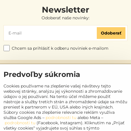
Newsletter
Odoberať naše novinky:
Odoberať
Chcem sa prihlásiť k odberu noviniek e-mailom
Užitočné odkazy
Predvoľby súkromia
Objednávky
Cookies používame na zlepšenie vašej návštevy tejto
webovej stránky, analýzu jej výkonnosti a zhromažďovanie
údajov o jej používaní. Na tento účel môžeme použiť
Kontakt
nástroje a služby tretích strán a zhromaždené údaje sa môžu
preniesť k partnerom v EÚ, USA alebo iných krajinách.
Súbory cookies na zlepšenie relevancie reklám využíva
Sociálne siete
služba Google Ads –
podrobnosti tu
alebo Meta –
podrobnosti tu
(Facebook, Instagram). Kliknutím na „Prijať
Facebook
všetky cookies“ vyjadrujete svoj súhlas s týmto