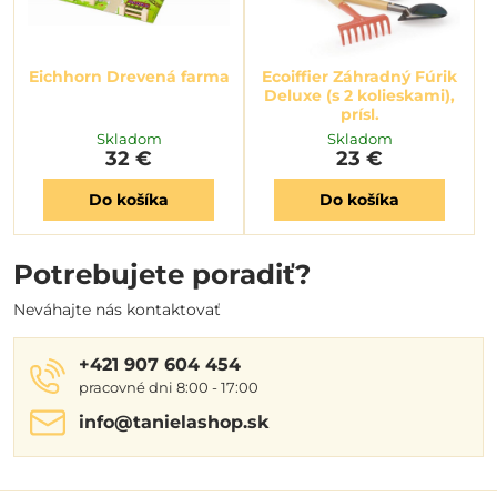
Eichhorn Drevená farma
Ecoiffier Záhradný Fúrik
Deluxe (s 2 kolieskami),
prísl.
Skladom
Skladom
32 €
23 €
Do košíka
Do košíka
Potrebujete poradiť?
Neváhajte nás kontaktovať
+421 907 604 454
pracovné dni 8:00 - 17:00
info​@tanielashop​.sk