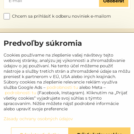
Odoberať
Chcem sa prihlásiť k odberu noviniek e-mailom
Užitočné odkazy
Predvoľby súkromia
Objednávky
Cookies používame na zlepšenie vašej návštevy tejto
webovej stránky, analýzu jej výkonnosti a zhromažďovanie
údajov o jej používaní. Na tento účel môžeme použiť
Kontakt
nástroje a služby tretích strán a zhromaždené údaje sa môžu
preniesť k partnerom v EÚ, USA alebo iných krajinách.
Súbory cookies na zlepšenie relevancie reklám využíva
Sociálne siete
služba Google Ads –
podrobnosti tu
alebo Meta –
podrobnosti tu
(Facebook, Instagram). Kliknutím na „Prijať
Facebook
všetky cookies“ vyjadrujete svoj súhlas s týmto
Instagram
spracovaním. Nižšie môžete nájsť podrobné informácie
alebo upraviť svoje preferencie
Youtube
Zásady ochrany osobných údajov
©
2026
Copyright