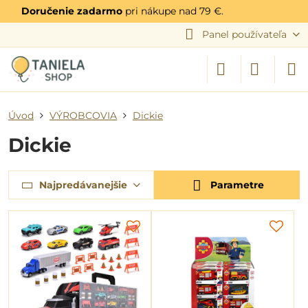
Doručenie zadarmo
pri nákupe nad 79 €.
Panel používateľa
Úvod
VÝROBCOVIA
Dickie
Dickie
Najpredávanejšie
Parametre