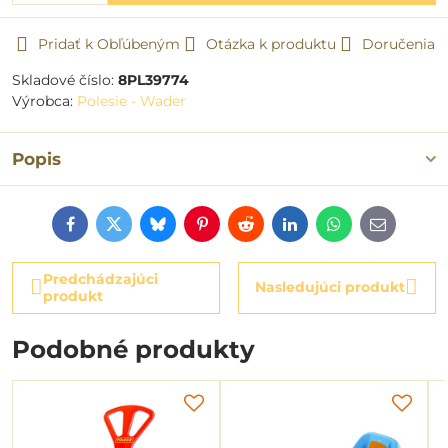
Pridať k Obľúbeným
Otázka k produktu
Doručenia
Skladové číslo:
8PL39774
Výrobca:
Polesie - Wader
Popis
Facebook
Twitter
Bluesky
Pinterest
Reddit
LinkedIn
WhatsApp
E-
mail
Predchádzajúci
Nasledujúci produkt
produkt
Podobné produkty