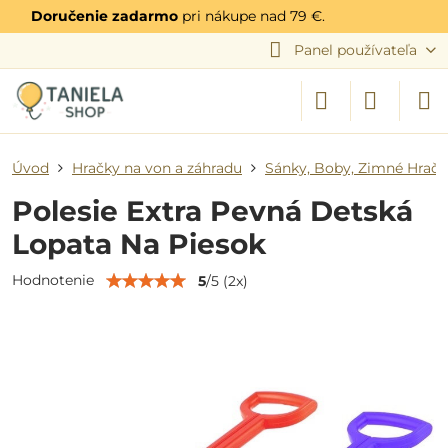
Doručenie zadarmo
pri nákupe nad 79 €.
Panel používateľa
Úvod
Hračky na von a záhradu
Sánky, Boby, Zimné Hračk
Polesie Extra Pevná Detská
Lopata Na Piesok
Hodnotenie
5
/
5
(
2
x)