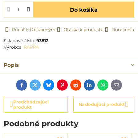
Do košíka
Pridať k Obľúbeným
Otázka k produktu
Doručenia
Skladové číslo:
93812
Výrobca:
RAPPA
Popis
Facebook
Twitter
Bluesky
Pinterest
Reddit
LinkedIn
WhatsApp
E-
mail
Predchádzajúci
Nasledujúci produkt
produkt
Podobné produkty