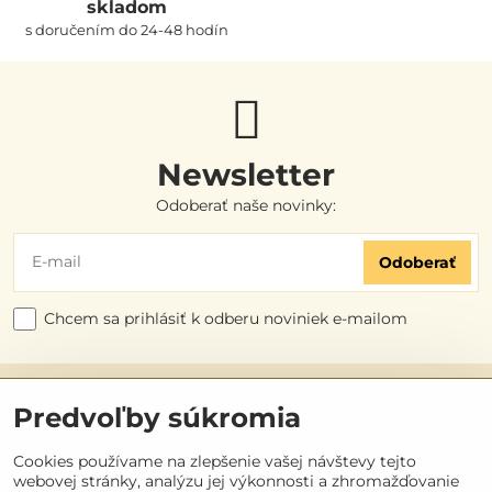
skladom
s doručením do 24-48 hodín
Newsletter
Odoberať naše novinky:
Odoberať
Chcem sa prihlásiť k odberu noviniek e-mailom
Užitočné odkazy
Predvoľby súkromia
Objednávky
Cookies používame na zlepšenie vašej návštevy tejto
webovej stránky, analýzu jej výkonnosti a zhromažďovanie