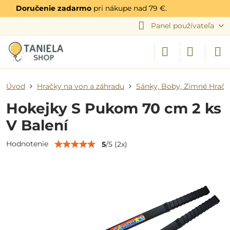
Doručenie zadarmo
pri nákupe nad 79 €.
Panel používateľa
Úvod
Hračky na von a záhradu
Sánky, Boby, Zimné Hračk
Hokejky S Pukom 70 cm 2 ks
V Balení
Hodnotenie
5
/
5
(
2
x)