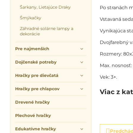
Šarkany, Lietajúce Draky
Po stranách m
Šmýkačky
Vstavaná seda
Záhradné solárne lampy a
Vynikajúca sta
dekorácie
Dvojfarebný va
Pre najmenších
Rozmery: 80x
Dojčenské potreby
Max. nosnosť:
Hračky pre dievčatá
Vek: 3+.
Hračky pre chlapcov
Viac z ka
Drevené hračky
Plechové hračky
Edukatívne hračky
Predchád