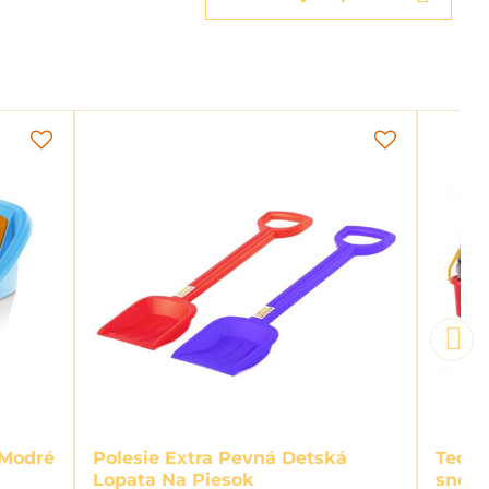
 Modré
Polesie Extra Pevná Detská
Teddi
Lopata Na Piesok
snehu