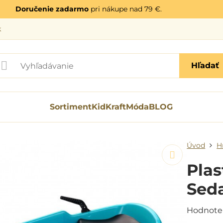
Doručenie zadarmo
pri nákupe nad 79 €.
k
Hľadať
Sortiment
KidKraft
Móda
BLOG
Úvod
H
Plas
Sed
Hodnote