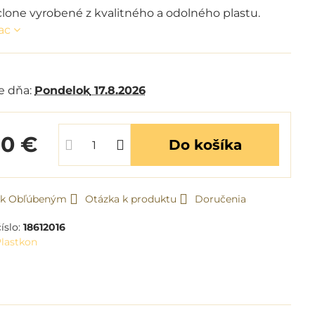
lone vyrobené z kvalitného a odolného plastu.
iac
e dňa:
Pondelok
17.8.2026
30 €
Do košíka
ť k Obľúbeným
Otázka k produktu
Doručenia
íslo:
18612016
lastkon