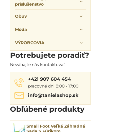
príslušenstvo
Obuv
Móda
VÝROBCOVIA
Potrebujete poradiť?
Neváhajte nás kontaktovať
+421 907 604 454
pracovné dni 8:00 - 17:00
info​@tanielashop​.sk
Obľúbené produkty
Small Foot Veľká Záhradná
Sada S Fúrikom