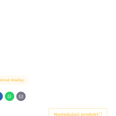
Zimné Hračky
t
LinkedIn
WhatsApp
E-
mail
Nasledujúci produkt