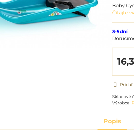
Boby Cyc
Čítajte v
3-5dní
Doručím
16,
Prida
Skladové č
Výrobca:
P
Popis