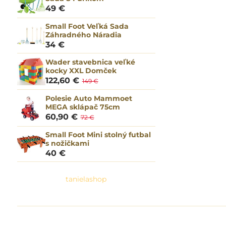
49 €
Small Foot Veľká Sada
Záhradného Náradia
34 €
Wader stavebnica veľké
kocky XXL Domček
122,60 €
149 €
Polesie Auto Mammoet
MEGA sklápač 75cm
60,90 €
72 €
Small Foot Mini stolný futbal
s nožičkami
40 €
tanielashop