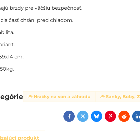
ajú brzdy pre väčšiu bezpečnosť.
cia časť chráni pred chladom.
bilita.
riant.
39x14 cm.
 50kg.
tegórie
Hračky na von a záhradu
Sánky, Boby, 
Facebook
Twitter
Bluesky
Pinterest
Reddi
zajúci produkt