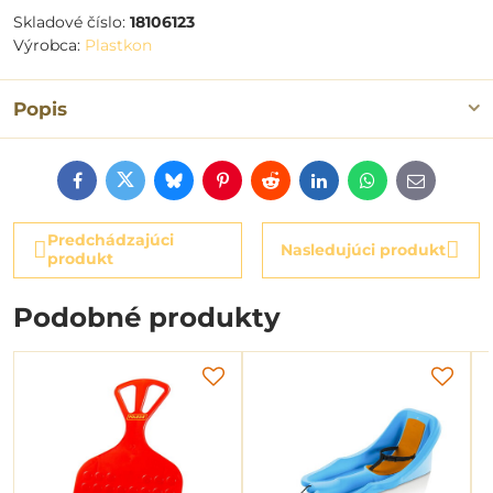
Skladové číslo:
18106123
Výrobca:
Plastkon
Popis
Facebook
Twitter
Bluesky
Pinterest
Reddit
LinkedIn
WhatsApp
E-
mail
Predchádzajúci
Nasledujúci produkt
produkt
Podobné produkty