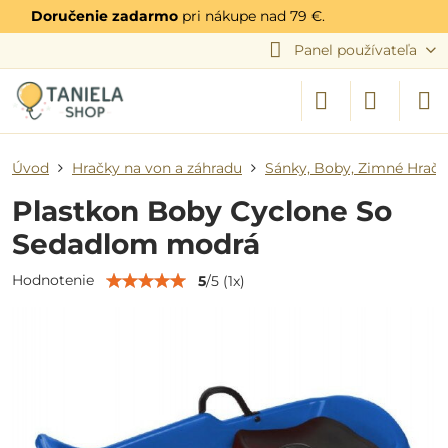
Doručenie zadarmo
pri nákupe nad 79 €.
Panel používateľa
Úvod
Hračky na von a záhradu
Sánky, Boby, Zimné Hračk
Plastkon Boby Cyclone So
Sedadlom modrá
Hodnotenie
5
/
5
(
1
x)