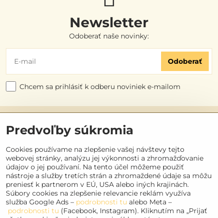
Newsletter
Odoberať naše novinky:
Odoberať
Chcem sa prihlásiť k odberu noviniek e-mailom
Užitočné odkazy
Predvoľby súkromia
Objednávky
Cookies používame na zlepšenie vašej návštevy tejto
webovej stránky, analýzu jej výkonnosti a zhromažďovanie
údajov o jej používaní. Na tento účel môžeme použiť
Kontakt
nástroje a služby tretích strán a zhromaždené údaje sa môžu
preniesť k partnerom v EÚ, USA alebo iných krajinách.
Súbory cookies na zlepšenie relevancie reklám využíva
Sociálne siete
služba Google Ads –
podrobnosti tu
alebo Meta –
podrobnosti tu
(Facebook, Instagram). Kliknutím na „Prijať