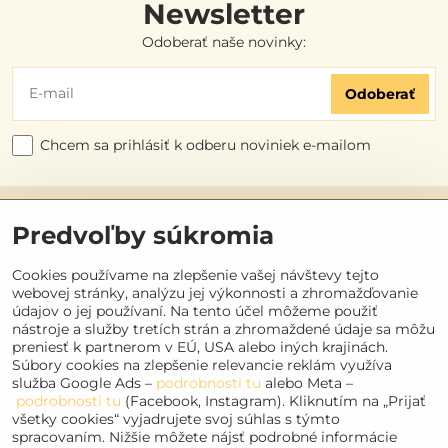
Newsletter
Odoberať naše novinky:
Odoberať
Chcem sa prihlásiť k odberu noviniek e-mailom
Užitočné odkazy
Predvoľby súkromia
Objednávky
Cookies používame na zlepšenie vašej návštevy tejto
webovej stránky, analýzu jej výkonnosti a zhromažďovanie
údajov o jej používaní. Na tento účel môžeme použiť
Kontakt
nástroje a služby tretích strán a zhromaždené údaje sa môžu
preniesť k partnerom v EÚ, USA alebo iných krajinách.
Súbory cookies na zlepšenie relevancie reklám využíva
Sociálne siete
služba Google Ads –
podrobnosti tu
alebo Meta –
podrobnosti tu
(Facebook, Instagram). Kliknutím na „Prijať
Facebook
všetky cookies“ vyjadrujete svoj súhlas s týmto
Instagram
spracovaním. Nižšie môžete nájsť podrobné informácie