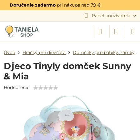
Doručenie zadarmo
pri nákupe nad 79 €.
Panel používateľa
Úvod
Hračky pre dievčatá
Domčeky pre bábiky, zámky, 
Djeco Tinyly domček Sunny
& Mia
Hodnotenie