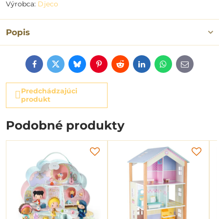
Výrobca:
Djeco
Popis
Facebook
Twitter
Bluesky
Pinterest
Reddit
LinkedIn
WhatsApp
E-
mail
Predchádzajúci
produkt
Podobné produkty