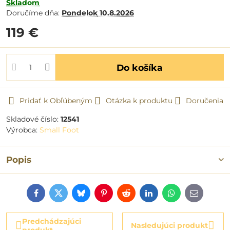
Skladom
Doručíme dňa:
Pondelok
10.8.2026
119 €
Do košíka
Pridať k Obľúbeným
Otázka k produktu
Doručenia
Skladové číslo:
12541
Výrobca:
Small Foot
Popis
Facebook
Twitter
Bluesky
Pinterest
Reddit
LinkedIn
WhatsApp
E-
mail
Predchádzajúci
Nasledujúci produkt
produkt