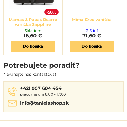
58%
Mamas & Papas Ocarro
Mima Creo vanička
vanička Sapphire
Skladom
3-5dní
16,60 €
71,60 €
Do košíka
Do košíka
Potrebujete poradiť?
Neváhajte nás kontaktovať
+421 907 604 454
pracovné dni 8:00 - 17:00
info​@tanielashop​.sk