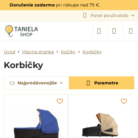
Doručenie zadarmo
pri nákupe nad 79 €.
Panel používateľa
Úvod
Hlavna stranka
Kočíky
Korbičky
Korbičky
Najpredávanejšie
Parametre