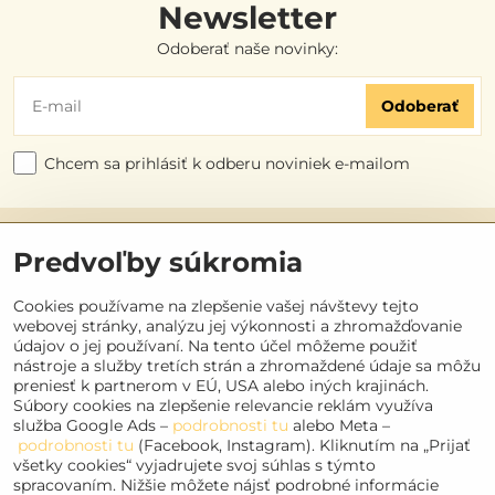
Newsletter
Odoberať naše novinky:
Odoberať
Chcem sa prihlásiť k odberu noviniek e-mailom
Užitočné odkazy
Predvoľby súkromia
Objednávky
Cookies používame na zlepšenie vašej návštevy tejto
webovej stránky, analýzu jej výkonnosti a zhromažďovanie
údajov o jej používaní. Na tento účel môžeme použiť
Kontakt
nástroje a služby tretích strán a zhromaždené údaje sa môžu
preniesť k partnerom v EÚ, USA alebo iných krajinách.
Súbory cookies na zlepšenie relevancie reklám využíva
Sociálne siete
služba Google Ads –
podrobnosti tu
alebo Meta –
podrobnosti tu
(Facebook, Instagram). Kliknutím na „Prijať
Facebook
všetky cookies“ vyjadrujete svoj súhlas s týmto
spracovaním. Nižšie môžete nájsť podrobné informácie
Instagram