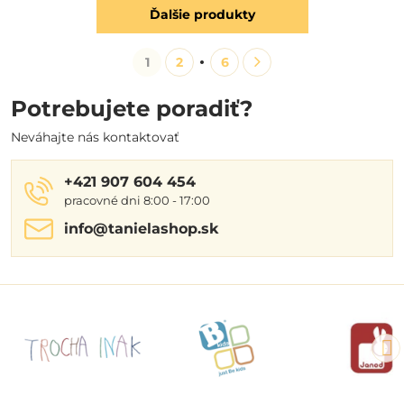
Ďalšie produkty
1
2
6
Potrebujete poradiť?
Neváhajte nás kontaktovať
+421 907 604 454
pracovné dni 8:00 - 17:00
info​@tanielashop​.sk