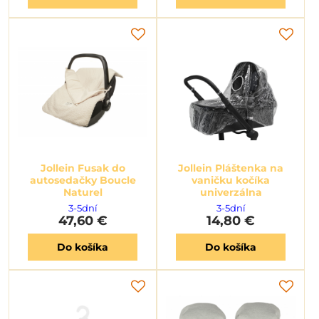
Jollein Fusak do
Jollein Pláštenka na
autosedačky Boucle
vaničku kočíka
Naturel
univerzálna
3-5dní
3-5dní
47,60 €
14,80 €
Do košíka
Do košíka