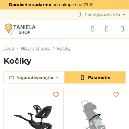
Doručenie zadarmo
pri nákupe nad 79 €.
Panel používateľa
Úvod
Hlavna stranka
Kočíky
Kočíky
Najpredávanejšie
Parametre