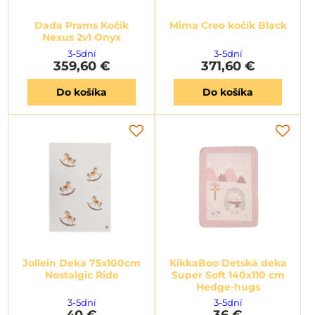
Dada Prams Kočík
Mima Creo kočík Black
Nexus 2v1 Onyx
3-5dní
3-5dní
359,60 €
371,60 €
Do košíka
Do košíka
Jollein Deka 75x100cm
KikkaBoo Detská deka
Nostalgic Ride
Super Soft 140x110 cm
Hedge-hugs
3-5dní
3-5dní
40 €
36 €