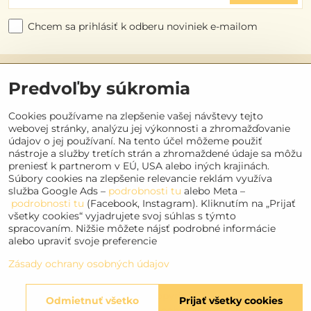
Chcem sa prihlásiť k odberu noviniek e-mailom
Užitočné odkazy
Predvoľby súkromia
Objednávky
Cookies používame na zlepšenie vašej návštevy tejto
webovej stránky, analýzu jej výkonnosti a zhromažďovanie
údajov o jej používaní. Na tento účel môžeme použiť
Kontakt
nástroje a služby tretích strán a zhromaždené údaje sa môžu
preniesť k partnerom v EÚ, USA alebo iných krajinách.
Súbory cookies na zlepšenie relevancie reklám využíva
Sociálne siete
služba Google Ads –
podrobnosti tu
alebo Meta –
podrobnosti tu
(Facebook, Instagram). Kliknutím na „Prijať
Facebook
všetky cookies“ vyjadrujete svoj súhlas s týmto
spracovaním. Nižšie môžete nájsť podrobné informácie
Instagram
alebo upraviť svoje preferencie
Youtube
Zásady ochrany osobných údajov
©
2026
Copyright
Odmietnuť všetko
Prijať všetky cookies
Predvoľby súkromia
Zásady ochrany osobných údajov