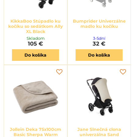
KikkaBoo Stúpadlo ku
Bumprider Univerzálne
kočíku so sedátkom Ally
madlo ku kočíku
XL Black
Skladom
3-5dní
105 €
32 €
Do košíka
Do košíka
Jollein Deka 75x100cm
Jane Slnečná clona
Basic Sherpa Warm
univerzálna Sand