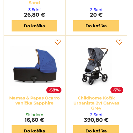
Sand
3-5dní
3-5dní
26,80 €
20 €
Do košíka
Do košíka
58%
7%
Mamas & Papas Ocarro
Childhome Kočík
vanička Sapphire
Urbanista 2v1 Canvas
Grey
Skladom
3-5dní
16,60 €
390,80 €
Do košíka
Do košíka