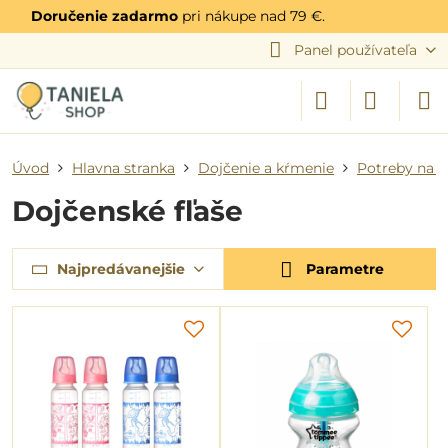
Doručenie zadarmo
pri nákupe nad 79 €.
Panel používateľa
Úvod
Hlavna stranka
Dojčenie a kŕmenie
Potreby na 
Dojčenské fľaše
Najpredávanejšie
Parametre