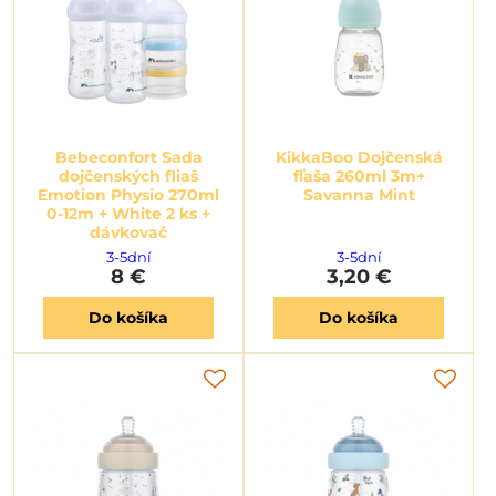
Bebeconfort Sada
KikkaBoo Dojčenská
dojčenských fliaš
fľaša 260ml 3m+
Emotion Physio 270ml
Savanna Mint
0-12m + White 2 ks +
dávkovač
3-5dní
3-5dní
8 €
3,20 €
Do košíka
Do košíka