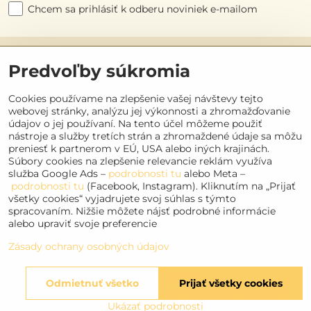
Chcem sa prihlásiť k odberu noviniek e-mailom
Užitočné odkazy
Predvoľby súkromia
Objednávky
Cookies používame na zlepšenie vašej návštevy tejto
webovej stránky, analýzu jej výkonnosti a zhromažďovanie
údajov o jej používaní. Na tento účel môžeme použiť
Kontakt
nástroje a služby tretích strán a zhromaždené údaje sa môžu
preniesť k partnerom v EÚ, USA alebo iných krajinách.
Súbory cookies na zlepšenie relevancie reklám využíva
Sociálne siete
služba Google Ads –
podrobnosti tu
alebo Meta –
podrobnosti tu
(Facebook, Instagram). Kliknutím na „Prijať
Facebook
všetky cookies“ vyjadrujete svoj súhlas s týmto
spracovaním. Nižšie môžete nájsť podrobné informácie
Instagram
alebo upraviť svoje preferencie
Youtube
Zásady ochrany osobných údajov
©
2026
Copyright
Odmietnuť všetko
Prijať všetky cookies
Predvoľby súkromia
Zásady ochrany osobných údajov
Ukázať podrobnosti
Vytvorené pomocou:
BiznisWeb.sk