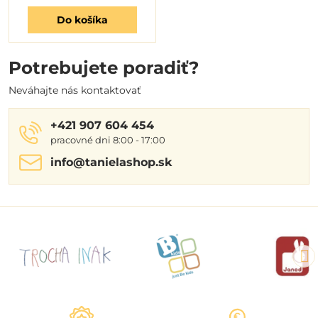
Do košíka
Potrebujete poradiť?
Neváhajte nás kontaktovať
+421 907 604 454
pracovné dni 8:00 - 17:00
info​@tanielashop​.sk