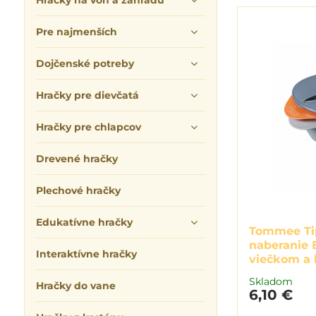
Hračky na von a záhradu
Pre najmenších
Dojčenské potreby
Hračky pre dievčatá
Hračky pre chlapcov
Drevené hračky
Plechové hračky
Edukatívne hračky
Tommee Tip
naberanie E
Interaktívne hračky
viečkom a 
Skladom
Hračky do vane
6,10 €