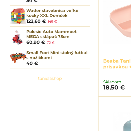
34 €
Wader stavebnica veľké
kocky XXL Domček
122,60 €
149 €
Polesie Auto Mammoet
MEGA sklápač 75cm
60,90 €
72 €
Small Foot Mini stolný futbal
s nožičkami
Beaba Tani
40 €
prísavkou +
tanielashop
Skladom
18,50 €