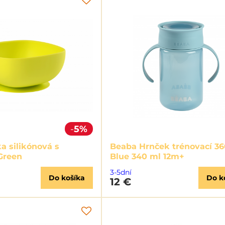
5%
a silikónová s
Beaba Hrnček trénovací 36
Green
Blue 340 ml 12m+
3-5dní
Do košíka
Do k
12 €