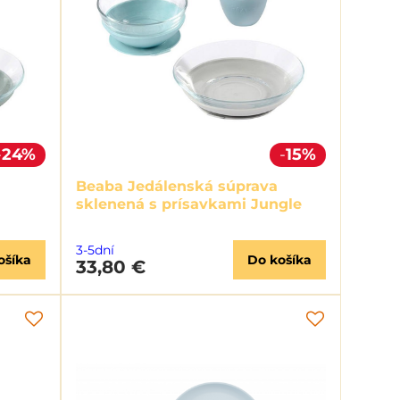
24%
15%
Beaba Jedálenská súprava
sklenená s prísavkami Jungle
3-5dní
ošíka
Do košíka
33,80 €