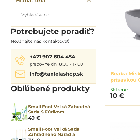
Hľadať text
Prehľadať
výsledky
filtra
Potrebujete poradiť?
fulltextom
Neváhajte nás kontaktovať
+421 907 604 454
pracovné dni 8:00 - 17:00
Beaba Misk
info​@tanielashop​.sk
prísavkou 
Obľúbené produkty
Skladom
10 €
Small Foot Veľká Záhradná
Sada S Fúrikom
49 €
Small Foot Veľká Sada
Záhradného Náradia