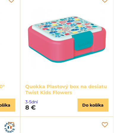
0°
Quokka Plastový box na desiatu
Twist Kids Flowers
3-5dní
ošíka
Do košíka
8 €