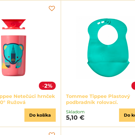
2%
ppee Netečúci hrnček
Tommee Tippee Plastový
60° Ružová
podbradník rolovací.
Skladom
Do košíka
Do k
5,10 €