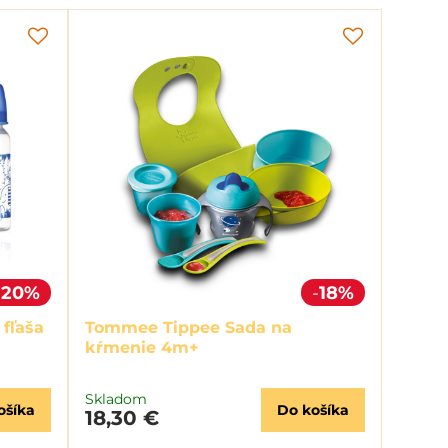
20%
18%
fľaša
Tommee Tippee Sada na
kŕmenie 4m+
Skladom
ošíka
Do košíka
18,30 €