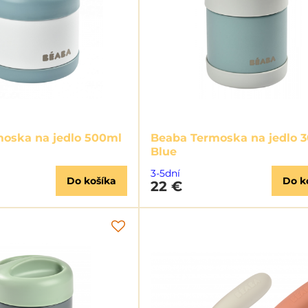
oska na jedlo 500ml
Beaba Termoska na jedlo 
Blue
3-5dní
Do košíka
Do k
22 €