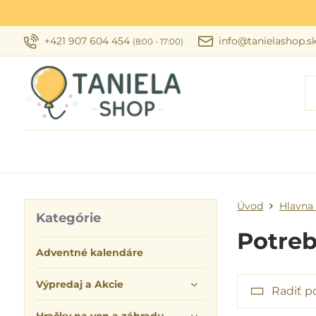
+421 907 604 454
info@tanielashop.s
(8:00 - 17:00)
Úvod
Hlavna 
Kategórie
Potreb
Adventné kalendáre
Výpredaj a Akcie
Radiť p