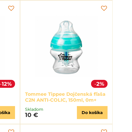
12%
2%
Tommee Tippee Dojčenská fľaša
C2N ANTI-COLIC, 150ml, 0m+
Skladom
ošíka
Do košíka
10 €