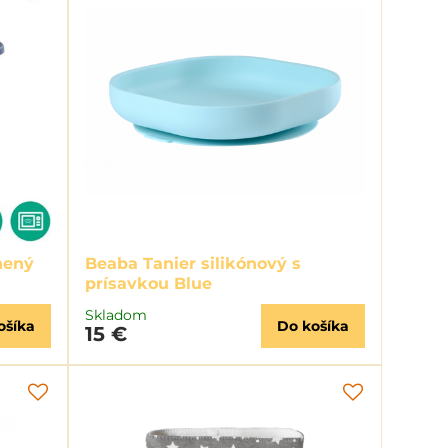
nený
Beaba Tanier silikónový s
prísavkou Blue
Skladom
ošíka
Do košíka
15 €