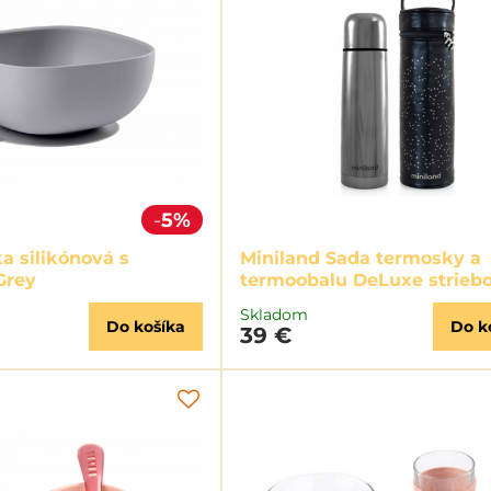
5%
a silikónová s
Miniland Sada termosky a
Grey
termoobalu DeLuxe strieb
Skladom
Do košíka
Do k
39 €