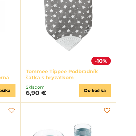
10%
Tommee Tippee Podbradník
orná
šatka s hryzátkom
Skladom
ošíka
Do košíka
6,90 €