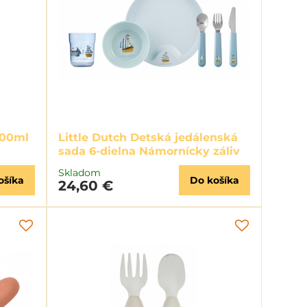
300ml
Little Dutch Detská jedálenská
sada 6-dielna Námornícky záliv
Skladom
ošíka
Do košíka
24,60 €