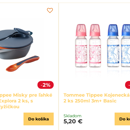
2%
pee Misky pre ľahké
Tommee Tippee Kojenecká 
xplora 2 ks, s
2 ks 250ml 3m+ Basic
lyžičkou
Skladom
Do košíka
Do k
5,20 €