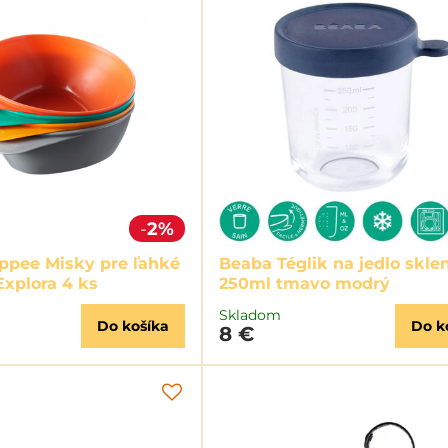
2%
pee Misky pre ľahké
Beaba Téglik na jedlo skle
Explora 4 ks
250ml tmavo modrý
Skladom
Do košíka
Do k
8 €