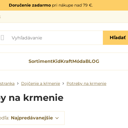
Doručenie zadarmo
pri nákupe nad 79 €.
k
Hľadať
Sortiment
KidKraft
Móda
BLOG
stranka
Dojčenie a kŕmenie
Potreby na krmenie
y na krmenie
odľa:
Najpredávanejšie