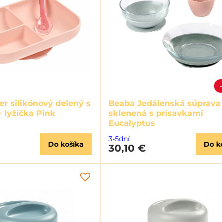
er silikónový delený s
Beaba Jedálenská súprava
 lyžička Pink
sklenená s prísavkami
Eucalyptus
3-5dní
Do košíka
Do k
30,10 €