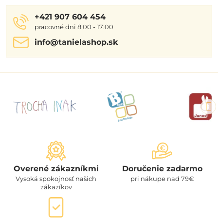
+421 907 604 454
pracovné dni 8:00 - 17:00
info​@tanielashop​.sk
Overené zákazníkmi
Doručenie zadarmo
Vysoká spokojnosť našich
pri nákupe nad 79€
zákazíkov