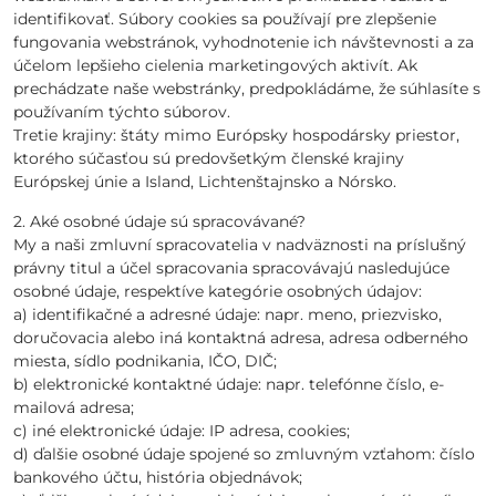
identifikovať. Súbory cookies sa používají pre zlepšenie
fungovania webstránok, vyhodnotenie ich návštevnosti a za
účelom lepšieho cielenia marketingových aktivít. Ak
prechádzate naše webstránky, predpokládáme, že súhlasíte s
používaním týchto súborov.
Tretie krajiny: štáty mimo Európsky hospodársky priestor,
ktorého súčasťou sú predovšetkým členské krajiny
Európskej únie a Island, Lichtenštajnsko a Nórsko.
2. Aké osobné údaje sú spracovávané?
My a naši zmluvní spracovatelia v nadväznosti na príslušný
právny titul a účel spracovania spracovávajú nasledujúce
osobné údaje, respektíve kategórie osobných údajov:
a) identifikačné a adresné údaje: napr. meno, priezvisko,
doručovacia alebo iná kontaktná adresa, adresa odberného
miesta, sídlo podnikania, IČO, DIČ;
b) elektronické kontaktné údaje: napr. telefónne číslo, e-
mailová adresa;
c) iné elektronické údaje: IP adresa, cookies;
d) ďalšie osobné údaje spojené so zmluvným vzťahom: číslo
bankového účtu, história objednávok;