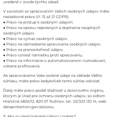
uvedené v úvode týchto zásad.
V súvislosti so spracovaním Vašich osobných údajov máte
nasledovné práva (čl. 15 až 21 GDPR):
● Právo na prístup k osobným údajom.
● Právo na opravu nepresných a doplnenia neúplných
osobných údajov.
● Právo na výmaz osobných údajov.
● Právo na obmedzenie spracovania osobných údajov.
● Právo na prenositeľnosť údajov.
● Právo vzniesť námietku proti spracovaniu.
● Právo na informácie o automatizovanom rozhodovaní,
vrátane profilovania.
Ak spracovávame Vaše osobné údaje na základe Vášho
súhlasu, máte právo kedykoľvek tento súhlas odvolať.
Ďalej máte právo podať sťažnosť u dozorového orgánu,
ktorým je Úrad pre ochranu osobných údajov, so sídlom
Hraničná 4826/12, 820 07 Ružinov, tel.: 02/323 132 14, web:
dataprotection.gov.sk/uoou.
9. Ako sú spracovávané súbory cookies?