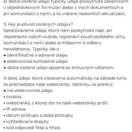
e) ďalšie osobné údaje: typicky údaje poskytnuté zákazníkom
v objednávkovom formulári alebo v iných dokumentoch a
pri komunikácii s nami, a to vrátane neskorších aktualizácií.
3. Aký je pôvod osobných údajov?
Spracovávame údaje, ktoré nám poskytnete napr. pri
objednávke našich služieb, registrácii používateľského účtu,
komunikácii s nami alebo prihlásením k odberu
newsletterov. Typicky ide o
● identifikačné a adresné údaje;
● elektronické kontaktné údaje;
● ďalšie osobné údaje spojené so zmluvným vzťahom.
A ďalej údaje, ktoré získavame automaticky na základe toho,
že prechádzate naše webstránky. Väčšinou sa jedná o:
● iné elektronické údaje:
▪ cookies
▪ webstránka, z ktorej ste na naše webstránky prišli;
▪ IP adresa;
▪ dátum prístupu a doba prístupu;
▪ vyhľadávacie dopyty;
▪ kód odpovedi http a https;