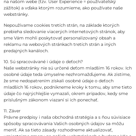
na našom webe (tzv. User Experience = používateľský
zážitok) a vďaka ktorým rozumieme, ako používate naše
webstránky.
Nepoužívame cookies tretích strán, na základe ktorých
prebieha sledovanie viacerých internetových stránok, aby
sme Vám mohli poskytovať personalizovaný obsah a
reklamu na webových stránkach tretích strán a iných
predajných kanáloch.
10. Sú spracovávané i údaje o deťoch?
Naše webstránky nie sú určené deťom mladším 16 rokov. Ich
osobné údaje teda úmyselne nezhromažďujeme. Ak zistíme,
že sme nedopatrením získali osobné údaje o deťoch
mladších 16 rokov, podnikneme kroky k tomu, aby sme tieto
údaje čo najrýchlejšie vymazali, okrem prípadov, kedy sme
príslušným zákonom viazaní si ich ponechať.
11. Záver
Právne predpisy i naša obchodná stratégia a s ňou súvisiace
spôsoby spracovávania Vašich osobných údajov sa môžu
meniť. Ak sa tieto zásady rozhodneme aktualizovať,