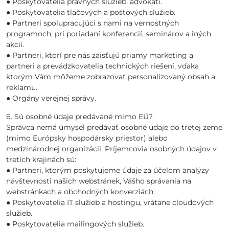
● Poskytovatelia právnych služieb, advokáti.
● Poskytovatelia tlačových a poštových služieb.
● Partneri spolupracujúci s nami na vernostných
programoch, pri poriadaní konferencií, seminárov a iných
akcií.
● Partneri, ktorí pre nás zaisťujú priamy marketing a
partneri a prevádzkovatelia technických riešení, vďaka
ktorým Vám môžeme zobrazovať personalizovaný obsah a
reklamu.
● Orgány verejnej správy.
6. Sú osobné údaje predávané mimo EÚ?
Správca nemá úmysel predávať osobné údaje do tretej zeme
(mimo Európsky hospodársky priestor) alebo
medzinárodnej organizácii. Príjemcovia osobných údajov v
tretích krajinách sú:
● Partneri, ktorým poskytujeme údaje za účelom analýzy
návštevnosti našich webstránek, Vášho správania na
webstránkach a obchodných konverziách.
● Poskytovatelia IT služieb a hostingu, vrátane cloudových
služieb.
● Poskytovatelia mailingových služieb.