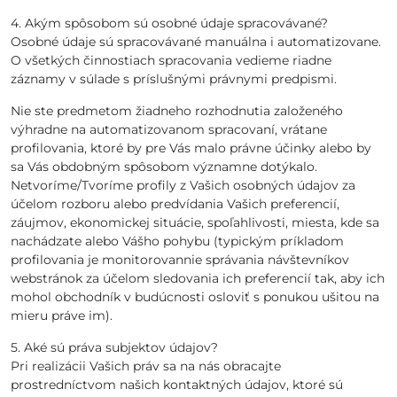
4. Akým spôsobom sú osobné údaje spracovávané?
Osobné údaje sú spracovávané manuálna i automatizovane.
O všetkých činnostiach spracovania vedieme riadne
záznamy v súlade s príslušnými právnymi predpismi.
Nie ste predmetom žiadneho rozhodnutia založeného
výhradne na automatizovanom spracovaní, vrátane
profilovania, ktoré by pre Vás malo právne účinky alebo by
sa Vás obdobným spôsobom významne dotýkalo.
Netvoríme/Tvoríme profily z Vašich osobných údajov za
účelom rozboru alebo predvídania Vašich preferencií,
záujmov, ekonomickej situácie, spoľahlivosti, miesta, kde sa
nachádzate alebo Vášho pohybu (typickým príkladom
profilovania je monitorovannie správania návštevníkov
webstránok za účelom sledovania ich preferencií tak, aby ich
mohol obchodník v budúcnosti osloviť s ponukou ušitou na
mieru práve im).
5. Aké sú práva subjektov údajov?
Pri realizácii Vašich práv sa na nás obracajte
prostredníctvom našich kontaktných údajov, ktoré sú