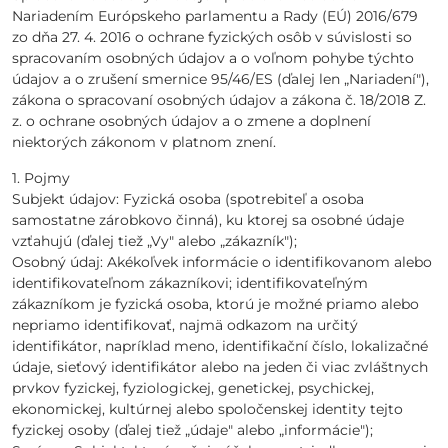
Nariadením Európskeho parlamentu a Rady (EÚ) 2016/679
zo dňa 27. 4. 2016 o ochrane fyzických osôb v súvislosti so
spracovaním osobných údajov a o voľnom pohybe týchto
údajov a o zrušení smernice 95/46/ES (ďalej len „Nariadení"),
zákona o spracovaní osobných údajov a zákona č. 18/2018 Z.
z. o ochrane osobných údajov a o zmene a doplnení
niektorých zákonom v platnom znení.
1. Pojmy
Subjekt údajov: Fyzická osoba (spotrebiteľ a osoba
samostatne zárobkovo činná), ku ktorej sa osobné údaje
vzťahujú (ďalej tiež „Vy" alebo „zákazník");
Osobný údaj: Akékoľvek informácie o identifikovanom alebo
identifikovateľnom zákazníkovi; identifikovateľným
zákazníkom je fyzická osoba, ktorú je možné priamo alebo
nepriamo identifikovať, najmä odkazom na určitý
identifikátor, napríklad meno, identifikační číslo, lokalizačné
údaje, sieťový identifikátor alebo na jeden či viac zvláštnych
prvkov fyzickej, fyziologickej, genetickej, psychickej,
ekonomickej, kultúrnej alebo spoločenskej identity tejto
fyzickej osoby (ďalej tiež „údaje" alebo „informácie");