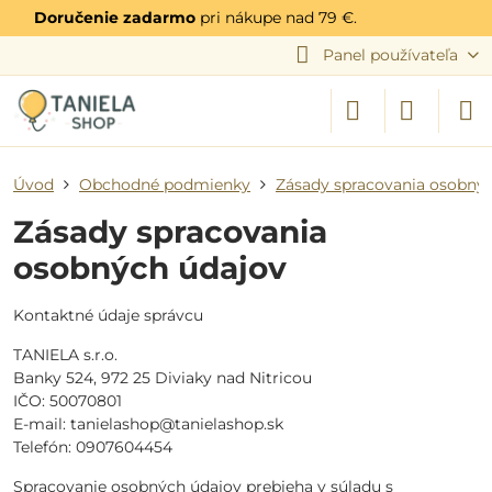
Doručenie zadarmo
pri nákupe nad 79 €.
Panel používateľa
Úvod
Obchodné podmienky
Zásady spracovania osobný
Zásady spracovania
osobných údajov
Kontaktné údaje správcu
TANIELA s.r.o.
Banky 524, 972 25 Diviaky nad Nitricou
IČO: 50070801
E-mail: tanielashop@tanielashop.sk
Telefón: 0907604454
Spracovanie osobných údajov prebieha v súladu s