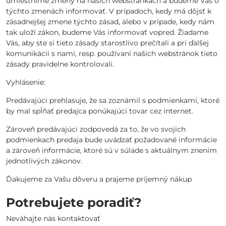
umiestnime zmeny na našich webstránkach a budeme Vás o
týchto zmenách informovať. V prípadoch, kedy má dôjsť k
zásadnejšej zmene týchto zásad, alebo v prípade, kedy nám
tak uloží zákon, budeme Vás informovať vopred. Žiadame
Vás, aby ste si tieto zásady starostlivo prečítali a pri ďalšej
komunikácii s nami, resp. používaní našich webstránok tieto
zásady pravidelne kontrolovali.
Vyhlásenie:
Predávajúci prehlasuje, že sa zoznámil s podmienkami, ktoré
by mal spĺňať predajca ponúkajúci tovar cez internet.
Zároveň predávajúci zodpovedá za to, že vo svojich
podmienkach predaja bude uvádzať požadované informácie
a zároveň informácie, ktoré sú v súlade s aktuálnym znením
jednotlivých zákonov.
Ďakujeme za Vašu dôveru a prajeme príjemný nákup
Potrebujete poradiť?
Neváhajte nás kontaktovať