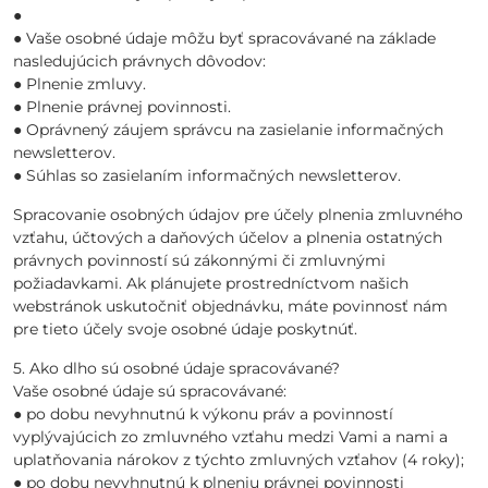
●
● Vaše osobné údaje môžu byť spracovávané na základe
nasledujúcich právnych dôvodov:
● Plnenie zmluvy.
● Plnenie právnej povinnosti.
● Oprávnený záujem správcu na zasielanie informačných
newsletterov.
● Súhlas so zasielaním informačných newsletterov.
Spracovanie osobných údajov pre účely plnenia zmluvného
vzťahu, účtových a daňových účelov a plnenia ostatných
právnych povinností sú zákonnými či zmluvnými
požiadavkami. Ak plánujete prostredníctvom našich
webstránok uskutočniť objednávku, máte povinnosť nám
pre tieto účely svoje osobné údaje poskytnúť.
5. Ako dlho sú osobné údaje spracovávané?
Vaše osobné údaje sú spracovávané:
● po dobu nevyhnutnú k výkonu práv a povinností
vyplývajúcich zo zmluvného vzťahu medzi Vami a nami a
uplatňovania nárokov z týchto zmluvných vzťahov (4 roky);
● po dobu nevyhnutnú k plneniu právnej povinnosti