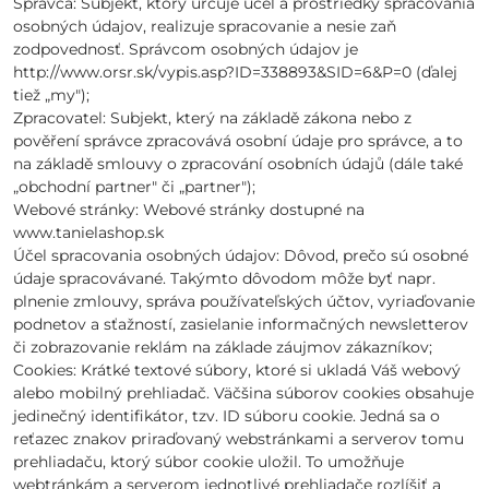
Správca: Subjekt, ktorý určuje účel a prostriedky spracovania
osobných údajov, realizuje spracovanie a nesie zaň
zodpovednosť. Správcom osobných údajov je
http://www.orsr.sk/vypis.asp?ID=338893&SID=6&P=0 (ďalej
tiež „my");
Zpracovatel: Subjekt, který na základě zákona nebo z
pověření správce zpracovává osobní údaje pro správce, a to
na základě smlouvy o zpracování osobních údajů (dále také
„obchodní partner" či „partner");
Webové stránky: Webové stránky dostupné na
www.tanielashop.sk
Účel spracovania osobných údajov: Dôvod, prečo sú osobné
údaje spracovávané. Takýmto dôvodom môže byť napr.
plnenie zmlouvy, správa používateľských účtov, vyriaďovanie
podnetov a sťažností, zasielanie informačných newsletterov
či zobrazovanie reklám na základe záujmov zákazníkov;
Cookies: Krátké textové súbory, ktoré si ukladá Váš webový
alebo mobilný prehliadač. Väčšina súborov cookies obsahuje
jedinečný identifikátor, tzv. ID súboru cookie. Jedná sa o
reťazec znakov priraďovaný webstránkami a serverov tomu
prehliadaču, ktorý súbor cookie uložil. To umožňuje
webtránkám a serverom jednotlivé prehliadače rozlíšiť a