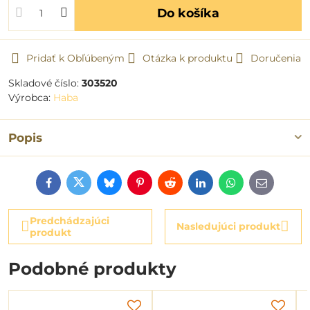
Do košíka
Pridať k Obľúbeným
Otázka k produktu
Doručenia
Skladové číslo:
303520
Výrobca:
Haba
Popis
Facebook
Twitter
Bluesky
Pinterest
Reddit
LinkedIn
WhatsApp
E-
mail
Predchádzajúci
Nasledujúci produkt
produkt
Podobné produkty