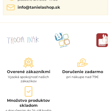
info​@tanielashop​.sk
Overené zákazníkmi
Doručenie zadarmo
Vysoká spokojnosť našich
pri nákupe nad 79€
zákazíkov
Množstvo produktov
skladom
s doručením do 24-48 hodín