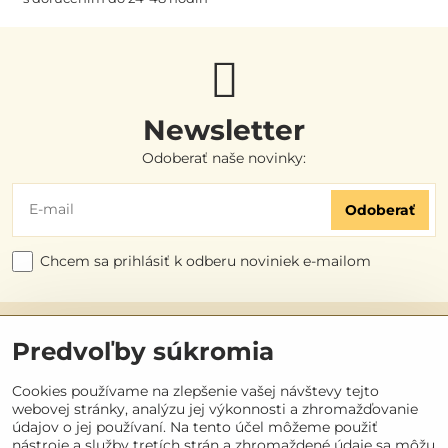
Newsletter
Odoberať naše novinky:
Odoberať
Chcem sa prihlásiť k odberu noviniek e-mailom
Užitočné odkazy
Predvoľby súkromia
Objednávky
Cookies používame na zlepšenie vašej návštevy tejto
webovej stránky, analýzu jej výkonnosti a zhromažďovanie
údajov o jej používaní. Na tento účel môžeme použiť
Kontakt
nástroje a služby tretích strán a zhromaždené údaje sa môžu