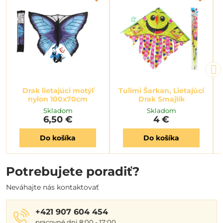
Drak lietajúci motýľ
Tulimi Šarkan, Lietajúci
nylon 100x70cm
Drak Smajlík
Skladom
Skladom
6,50 €
4 €
Do košíka
Do košíka
Potrebujete poradiť?
Neváhajte nás kontaktovať
+421 907 604 454
pracovné dni 8:00 - 17:00