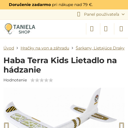
Doručenie zadarmo
pri nákupe nad 79 €.
Panel používateľa
Úvod
Hračky na von a záhradu
Šarkany, Lietajúce Draky
Haba Terra Kids Lietadlo na
hádzanie
Hodnotenie