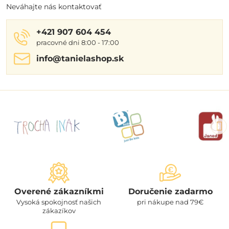
Neváhajte nás kontaktovať
+421 907 604 454
pracovné dni 8:00 - 17:00
info​@tanielashop​.sk
Overené zákazníkmi
Doručenie zadarmo
Vysoká spokojnosť našich
pri nákupe nad 79€
zákazíkov