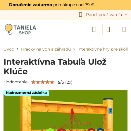
Doručenie zadarmo
pri nákupe nad 79 €.
Panel používateľa
Úvod
Hračky na von a záhradu
Interaktívne hry pre škôlk
Interaktívna Tabuľa Ulož
Klúče
Hodnotenie
5
/
5
(
2
x)
Nadrozmerná zásielka