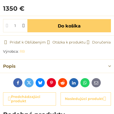
1350 €
Do košíka
Pridať k Obľúbeným
Otázka k produktu
Doručenia
Výrobca:
RB
Popis
Facebook
Twitter
Bluesky
Pinterest
Reddit
LinkedIn
WhatsApp
E-
mail
Predchádzajúci
Nasledujúci produkt
produkt