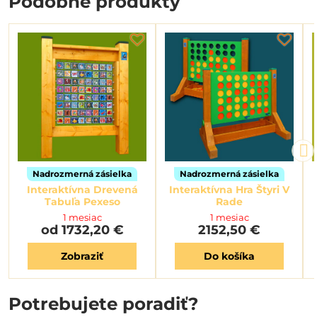
Podobné produkty
Nadrozmerná zásielka
Nadrozmerná zásielka
Interaktívna Drevená
Interaktívna Hra Štyri V
Tabuľa Pexeso
Rade
1 mesiac
1 mesiac
od 1732,20 €
2152,50 €
Zobraziť
Do košíka
Potrebujete poradiť?