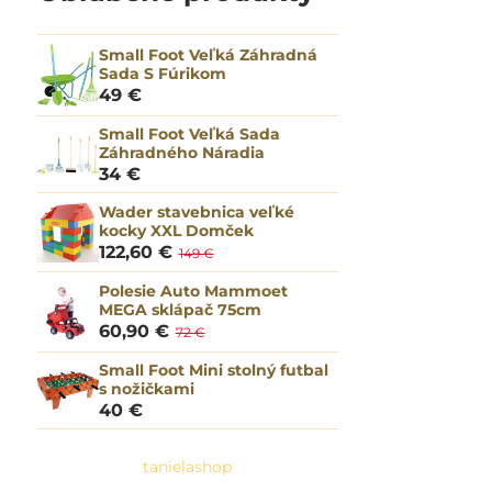
Small Foot Veľká Záhradná
Sada S Fúrikom
49 €
Small Foot Veľká Sada
Záhradného Náradia
34 €
Wader stavebnica veľké
kocky XXL Domček
122,60 €
149 €
Polesie Auto Mammoet
MEGA sklápač 75cm
60,90 €
72 €
Small Foot Mini stolný futbal
s nožičkami
40 €
tanielashop