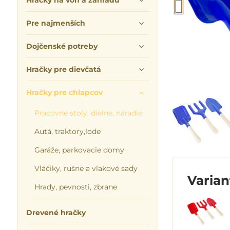
Hračky na von a záhradu
Pre najmenších
Dojčenské potreby
Hračky pre dievčatá
Hračky pre chlapcov
Pracovné stoly, dielne, náradie
Autá, traktory,lode
Garáže, parkovacie domy
Vláčiky, rušne a vlakové sady
Varia
Hrady, pevnosti, zbrane
Drevené hračky