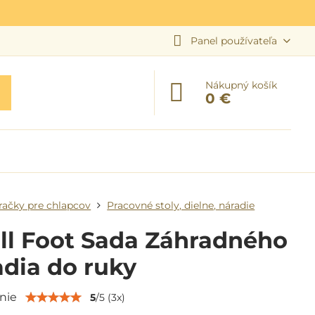
Panel používateľa
Nákupný košík
0 €
račky pre chlapcov
Pracovné stoly, dielne, náradie
ll Foot Sada Záhradného
dia do ruky
nie
5
/
5
(
3
x)