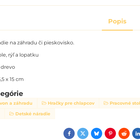
Popis
die na záhradu či pieskovisko.
e, rýľ a lopatku
a drevo
,5 x 15 cm
tegórie
 von a záhradu
Hračky pre chlapcov
Pracovné stol
t
Detské náradie
Facebook
Twitter
Bluesky
Pinterest
Reddi