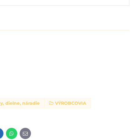
y, dielne, náradie
VÝROBCOVIA
t
LinkedIn
WhatsApp
E-