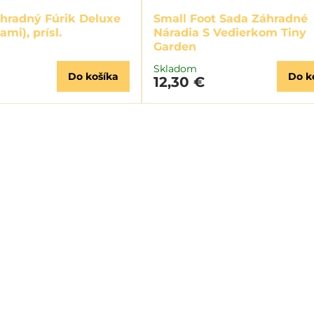
áhradný Fúrik Deluxe
Small Foot Sada Záhradné
ami), prísl.
Náradia S Vedierkom Tiny
Garden
Skladom
Do košíka
Do k
12,30 €