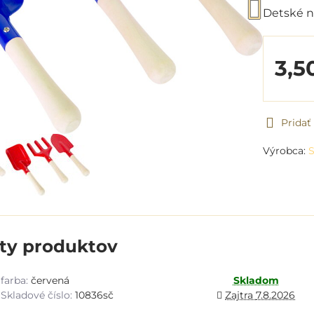
Detské n
3,5
Prida
Výrobca:
S
nty produktov
farba:
červená
Skladom
Skladové číslo:
10836sč
Zajtra
7.8.2026