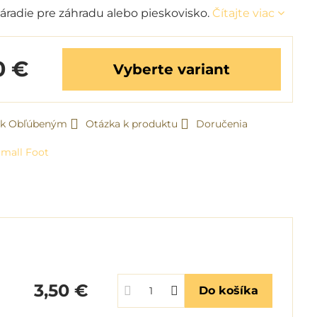
áradie pre záhradu alebo pieskovisko.
Čítajte viac
0 €
Vyberte variant
ť k Obľúbeným
Otázka k produktu
Doručenia
mall Foot
3,50 €
Do košíka