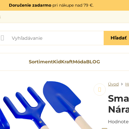
Doručenie zadarmo
pri nákupe nad 79 €.
k
Hľadať
Sortiment
KidKraft
Móda
BLOG
Úvod
H
Sma
Nára
Hodnote