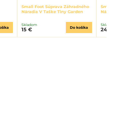
Small Foot Súprava Záhradného
Small
Náradia V Taške Tiny Garden
Nárad
Skladom
Sklad
ošíka
Do košíka
15 €
24,5