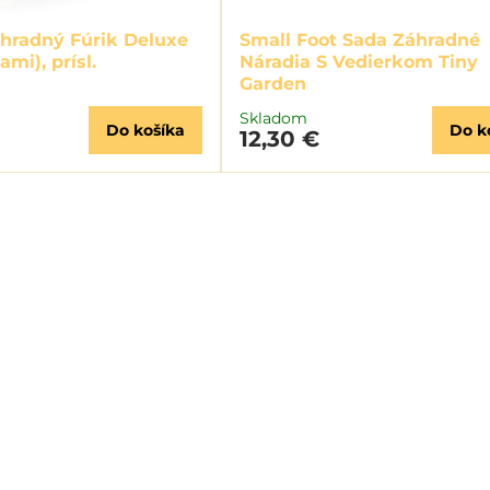
áhradný Fúrik Deluxe
Small Foot Sada Záhradné
ami), prísl.
Náradia S Vedierkom Tiny
Garden
Skladom
Do košíka
Do k
12,30 €