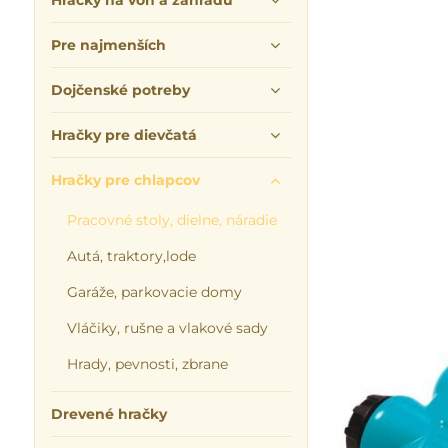
Hračky na von a záhradu
Pre najmenších
Dojčenské potreby
Hračky pre dievčatá
Hračky pre chlapcov
Pracovné stoly, dielne, náradie
Autá, traktory,lode
Garáže, parkovacie domy
Vláčiky, rušne a vlakové sady
Hrady, pevnosti, zbrane
Drevené hračky