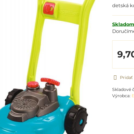
detská 
Sklado
Doručím
9,7
Prida
Skladové č
Výrobca:
E