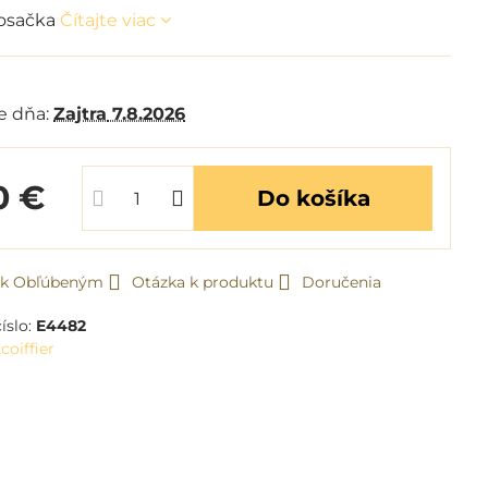
kosačka
Čítajte viac
m
e dňa:
Zajtra
7.8.2026
0 €
Do košíka
ť k Obľúbeným
Otázka k produktu
Doručenia
íslo:
E4482
coiffier