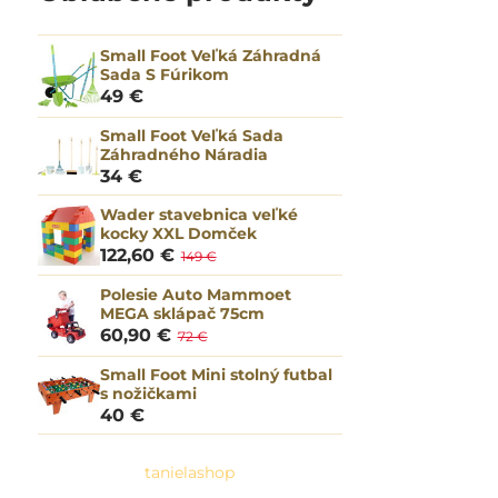
Small Foot Veľká Záhradná
Sada S Fúrikom
49 €
Small Foot Veľká Sada
Záhradného Náradia
34 €
Wader stavebnica veľké
kocky XXL Domček
122,60 €
149 €
Polesie Auto Mammoet
MEGA sklápač 75cm
60,90 €
72 €
Small Foot Mini stolný futbal
s nožičkami
40 €
tanielashop