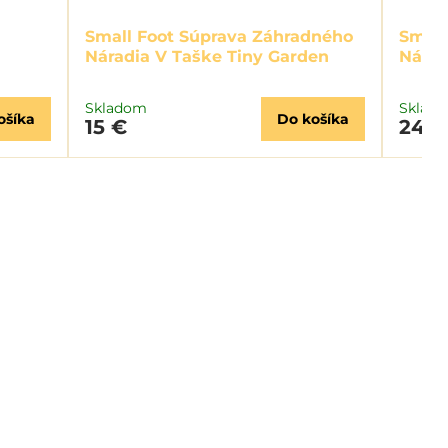
Small Foot Súprava Záhradného
Small
Náradia V Taške Tiny Garden
Nárad
Skladom
Sklad
ošíka
Do košíka
15 €
24,5