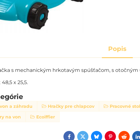
Popis
ačka s mechanickým hrkotavým spúšťačom, s otočným uz
48,5 x 25,5.
tegórie
 von a záhradu
Hračky pre chlapcov
Pracovné stol
ry na von
Ecoiffier
Facebook
Twitter
Bluesky
Pinterest
Reddi