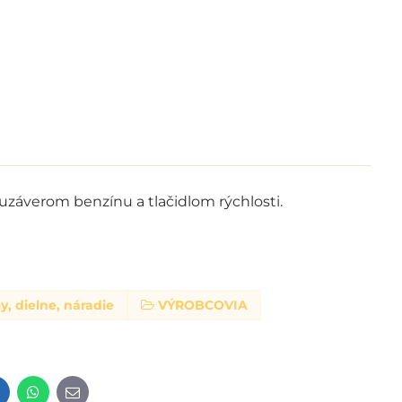
áverom benzínu a tlačidlom rýchlosti.
y, dielne, náradie
VÝROBCOVIA
t
LinkedIn
WhatsApp
E-