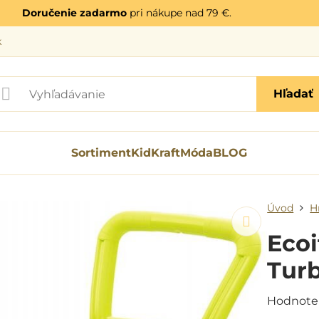
Doručenie zadarmo
pri nákupe nad 79 €.
k
Hľadať
Sortiment
KidKraft
Móda
BLOG
Úvod
H
Ecoi
Tur
Hodnote