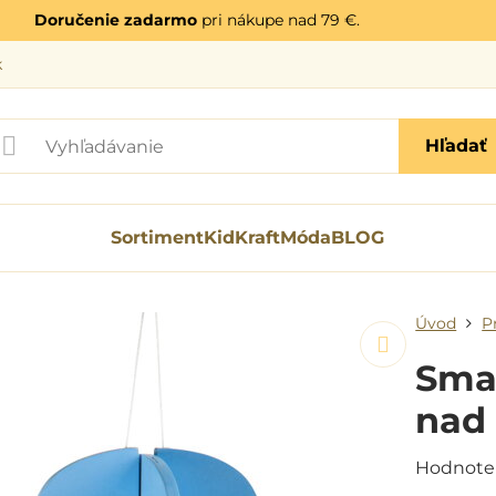
Doručenie zadarmo
pri nákupe nad 79 €.
k
Hľadať
Sortiment
KidKraft
Móda
BLOG
Úvod
P
Smal
nad 
Hodnote