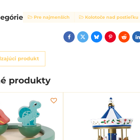
tegórie
Pre najmenších
Kolotoče nad postieľku
Facebook
Twitter
Bluesky
Pinterest
Reddi
zajúci produkt
é produkty