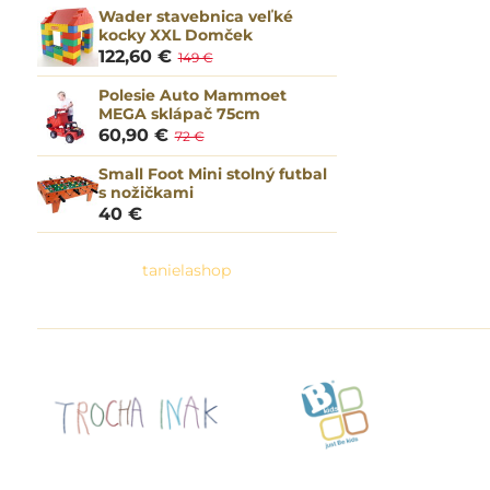
Wader stavebnica veľké
kocky XXL Domček
122,60 €
149 €
Polesie Auto Mammoet
MEGA sklápač 75cm
60,90 €
72 €
Small Foot Mini stolný futbal
s nožičkami
40 €
tanielashop