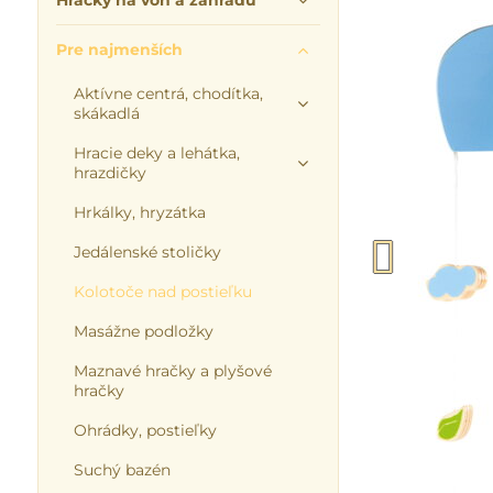
Hračky na von a záhradu
Pre najmenších
Aktívne centrá, chodítka,
skákadlá
Hracie deky a lehátka,
hrazdičky
Hrkálky, hryzátka
Jedálenské stoličky
Kolotoče nad postieľku
Masážne podložky
Maznavé hračky a plyšové
hračky
Ohrádky, postieľky
Suchý bazén