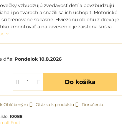
ovečky vzbudzujú zvedavosť detí a povzbudzujú
siahali po tvaroch a snažili sa ich uchopiť. Motorické
i sú trénované súčasne. Hviezdnu oblohu z dreva je
hko zmontovať a na zavesenie je zaistená šnúra.
iac
m
e dňa:
Pondelok
10.8.2026
Do košíka
ť k Obľúbeným
Otázka k produktu
Doručenia
íslo:
10088
mall Foot