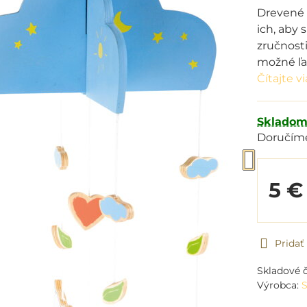
Drevené 
ich, aby 
zručnost
možné ľa
Čítajte v
Sklado
Doručím
5 €
Prida
Skladové č
Výrobca:
S