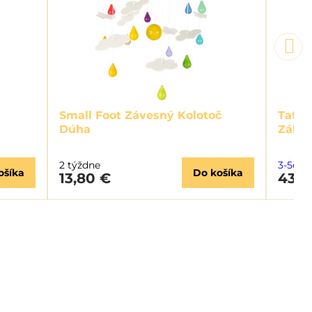
Small Foot Závesný Kolotoč
Taf T
Dúha
Záhr
2 týždne
3-5dní
ošíka
Do košíka
13,80 €
43,6