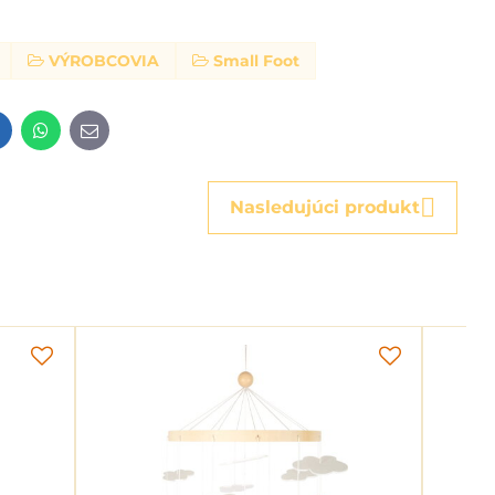
VÝROBCOVIA
Small Foot
t
LinkedIn
WhatsApp
E-
mail
Nasledujúci produkt