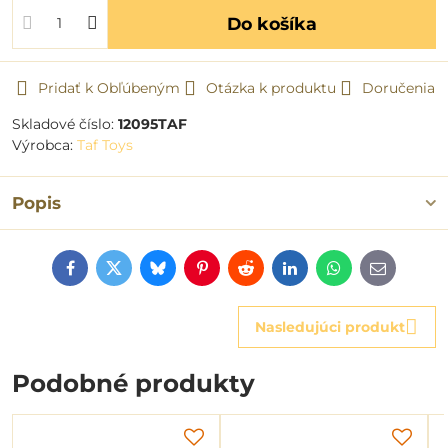
Do košíka
Pridať k Obľúbeným
Otázka k produktu
Doručenia
Skladové číslo:
12095TAF
Výrobca:
Taf Toys
Popis
Facebook
Twitter
Bluesky
Pinterest
Reddit
LinkedIn
WhatsApp
E-
mail
Nasledujúci produkt
Podobné produkty