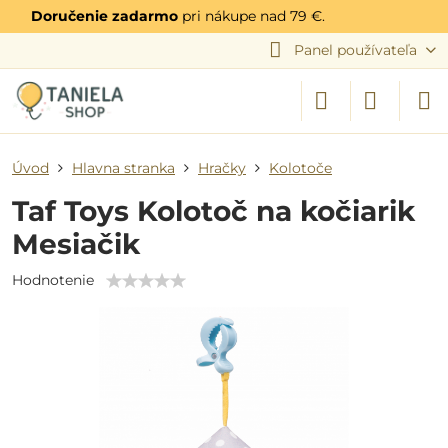
Doručenie zadarmo
pri nákupe nad 79 €.
Panel používateľa
Úvod
Hlavna stranka
Hračky
Kolotoče
Taf Toys Kolotoč na kočiarik
Mesiačik
Hodnotenie