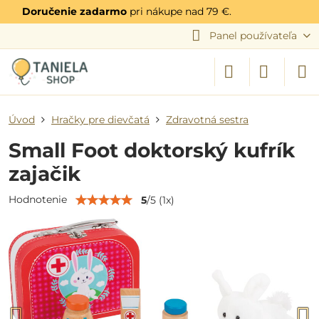
Doručenie zadarmo
pri nákupe nad 79 €.
Panel používateľa
Úvod
Hračky pre dievčatá
Zdravotná sestra
Small Foot doktorský kufrík
zajačik
Hodnotenie
5
/
5
(
1
x)