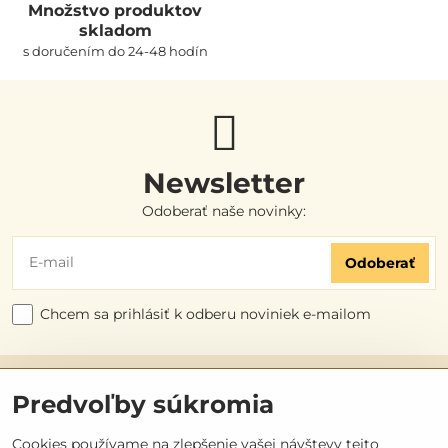
Množstvo produktov
skladom
s doručením do 24-48 hodín
Newsletter
Odoberať naše novinky:
Odoberať
Chcem sa prihlásiť k odberu noviniek e-mailom
Užitočné odkazy
Predvoľby súkromia
Objednávky
Cookies používame na zlepšenie vašej návštevy tejto