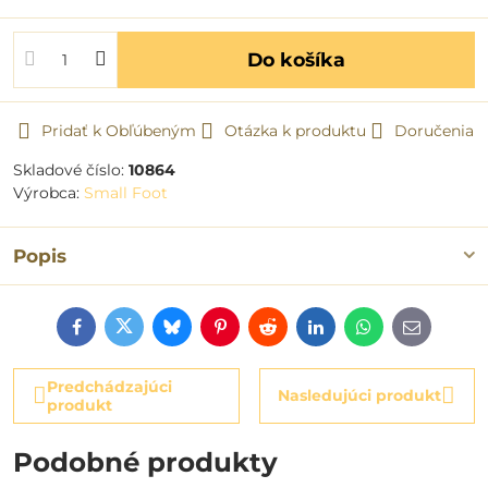
Do košíka
Pridať k Obľúbeným
Otázka k produktu
Doručenia
Skladové číslo:
10864
Výrobca:
Small Foot
Popis
Facebook
Twitter
Bluesky
Pinterest
Reddit
LinkedIn
WhatsApp
E-
mail
Predchádzajúci
Nasledujúci produkt
produkt
Podobné produkty