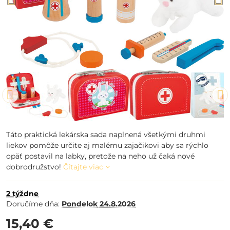
Táto praktická lekárska sada naplnená všetkými druhmi
liekov pomôže určite aj malému zajačikovi aby sa rýchlo
opäť postavil na labky, pretože na neho už čaká nové
dobrodružstvo!
Čítajte viac
2 týždne
Doručíme dňa:
Pondelok
24.8.2026
15,40 €