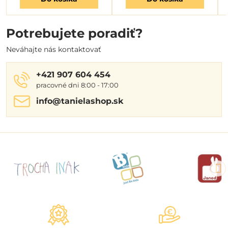
Potrebujete poradiť?
Neváhajte nás kontaktovať
+421 907 604 454
pracovné dni 8:00 - 17:00
info​@tanielashop​.sk