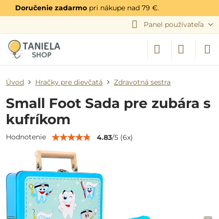
Doručenie zadarmo
pri nákupe nad 79 €.
Panel používateľa
Úvod
Hračky pre dievčatá
Zdravotná sestra
Small Foot Sada pre zubára s
kufríkom
Hodnotenie
4.83
/
5
(
6
x)