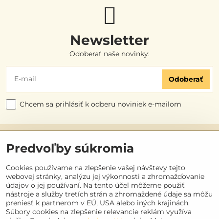
Newsletter
Odoberať naše novinky:
Odoberať
Chcem sa prihlásiť k odberu noviniek e-mailom
Užitočné odkazy
Predvoľby súkromia
Objednávky
Cookies používame na zlepšenie vašej návštevy tejto
webovej stránky, analýzu jej výkonnosti a zhromažďovanie
údajov o jej používaní. Na tento účel môžeme použiť
Kontakt
nástroje a služby tretích strán a zhromaždené údaje sa môžu
preniesť k partnerom v EÚ, USA alebo iných krajinách.
Súbory cookies na zlepšenie relevancie reklám využíva
Sociálne siete