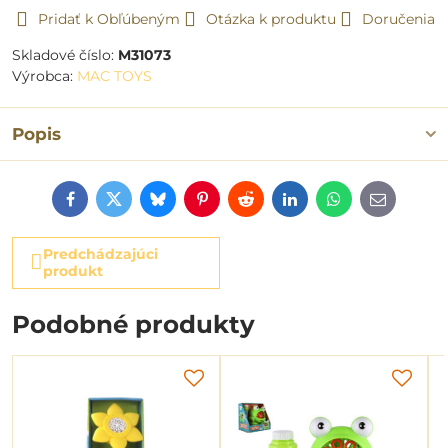
Pridať k Obľúbeným
Otázka k produktu
Doručenia
Skladové číslo:
M31073
Výrobca:
MAC TOYS
Popis
Facebook
Twitter
Bluesky
Pinterest
Reddit
LinkedIn
WhatsApp
E-
mail
Predchádzajúci
produkt
Podobné produkty