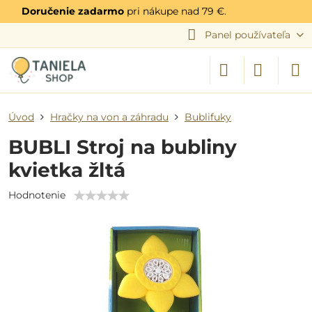
Doručenie zadarmo
pri nákupe nad 79 €.
Panel používateľa
Úvod
Hračky na von a záhradu
Bublifuky
BUBLI Stroj na bubliny
kvietka žltá
Hodnotenie