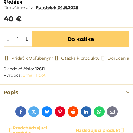
2 týždne
Doručíme dňa:
Pondelok
24.8.2026
40 €
Do košíka
Pridať k Obľúbeným
Otázka k produktu
Doručenia
Skladové číslo:
12611
Výrobca:
Small Foot
Popis
Facebook
Twitter
Bluesky
Pinterest
Reddit
LinkedIn
WhatsApp
E-
mail
Predchádzajúci
Nasledujúci produkt
produkt