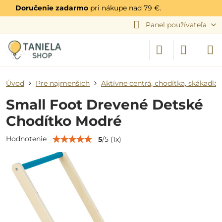
Doručenie zadarmo
pri nákupe nad 79 €.
Panel používateľa
Úvod
Pre najmenších
Aktívne centrá, chodítka, skákadlá
Small Foot Drevené Detské
Chodítko Modré
Hodnotenie
5
/
5
(
1
x)