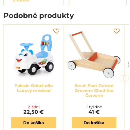
Podobné produkty
Polesie Odrážadlo
Small Foot Detské
Ľadový medveď
Drevené Chodítko
Červené
2-3dni
2 týždne
22,50 €
41 €
Do košíka
Do košíka