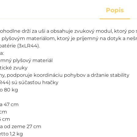
Popis
ohodlne drží za uši a obsahuje zvukový modul, ktorý po s
 plyšovým materiálom, ktorý je príjemný na dotyk a n
batérie (3xLR44).
a:
jemný plyšový materiál
stické zvuky
hy, podporuje koordináciu pohybov a držanie stability
LR44) sú súčasťou hračky
do 80 kg
ka 47 cm
 cm
26 cm
la od zeme 27 cm
tto 1,2 kg