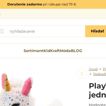
Doručenie zadarmo
pri nákupe nad 79 €.
k
Hľadať
Sortiment
KidKraft
Móda
BLOG
Úvod
P
Skákadl
Play
jed
Hodnote