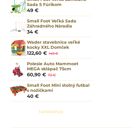
Sada S Fúrikom
49 €
Small Foot Veľká Sada
Záhradného Náradia
34 €
Wader stavebnica veľké
kocky XXL Domček
122,60 €
149 €
Polesie Auto Mammoet
MEGA sklápač 75cm
60,90 €
72 €
Small Foot Mini stolný futbal
s nožičkami
40 €
tanielashop