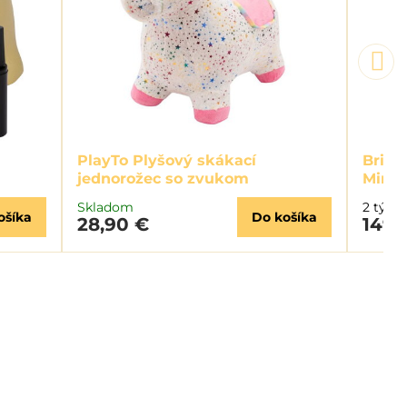
PlayTo Plyšový skákací
Brigh
jednorožec so zvukom
Minn
Skladom
2 týžd
ošíka
Do košíka
28,90 €
149 