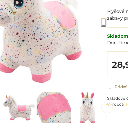
Plyšové 
zábavy p
Sklado
Doručím
28,
Prida
Skladové č
Výrobca:
P