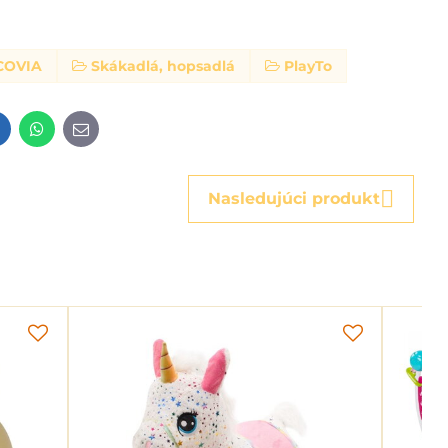
COVIA
Skákadlá, hopsadlá
PlayTo
t
LinkedIn
WhatsApp
E-
mail
Nasledujúci produkt