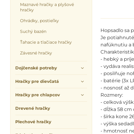
Maznavé hračky a plyšové
hračky
Ohrádky, postieľky
Hopsadlo sa p
Suchý bazén
Je potiahnuté
Ťahacie a tlačiace hračky
nafúknutiu a 
Charakteristik
Závesné hračky
- hebký a prí
- vydáva reali
Dojčenské potreby
- posilňuje no
- batérie (3x 
Hračky pre dievčatá
- nosnosť až 
Hračky pre chlapcov
Rozmery:
- celková výš
Drevené hračky
- dĺžka 58 cm
- šírka kone 
Plechové hračky
- výška sedad
- hmotnosť ne