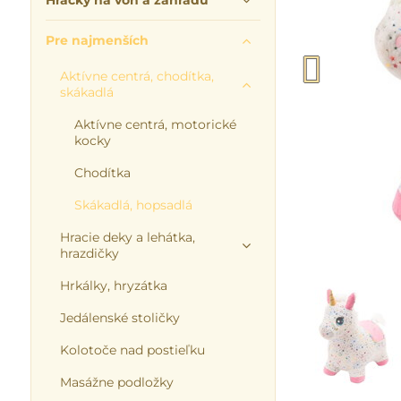
Hračky na von a záhradu
Pre najmenších
Aktívne centrá, chodítka,
skákadlá
Aktívne centrá, motorické
kocky
Chodítka
Skákadlá, hopsadlá
Hracie deky a lehátka,
hrazdičky
Hrkálky, hryzátka
Jedálenské stoličky
Kolotoče nad postieľku
Masážne podložky