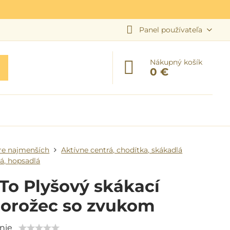
Panel používateľa
Nákupný košík
0 €
re najmenších
Aktívne centrá, chodítka, skákadlá
á, hopsadlá
To Plyšový skákací
norožec so zvukom
nie