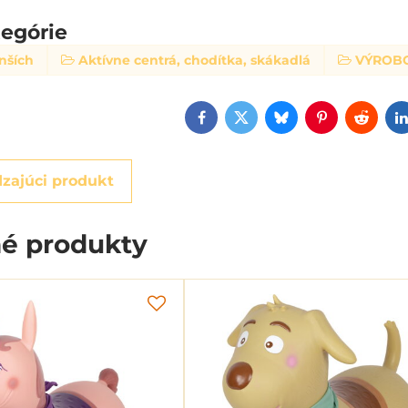
tegórie
nších
Aktívne centrá, chodítka, skákadlá
VÝROB
Facebook
Twitter
Bluesky
Pinterest
Reddi
zajúci produkt
é produkty