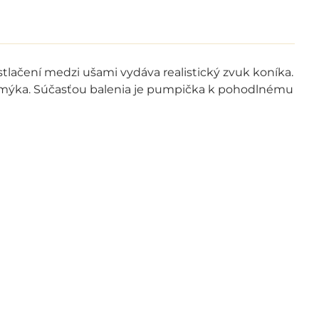
tlačení medzi ušami vydáva realistický zvuk koníka.
ešmýka. Súčasťou balenia je pumpička k pohodlnému