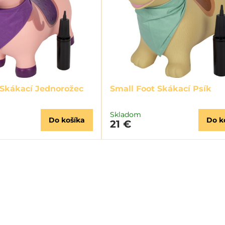
 Skákací Jednorožec
Small Foot Skákací Psík
Skladom
Do košíka
Do k
21 €