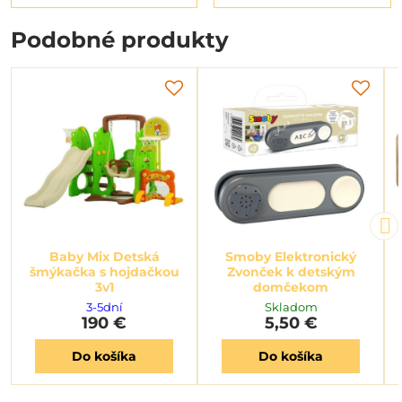
Podobné produkty
Baby Mix Detská
Smoby Elektronický
šmýkačka s hojdačkou
Zvonček k detským
3v1
domčekom
3-5dní
Skladom
190 €
5,50 €
Do košíka
Do košíka