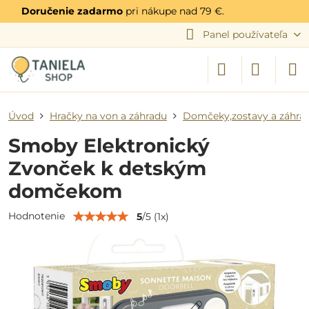
Doručenie zadarmo
pri nákupe nad 79 €.
Panel používateľa
Úvod
Hračky na von a záhradu
Domčeky,zostavy a záhra
Smoby Elektronický
Zvonček k detským
domčekom
Hodnotenie
5
/
5
(
1
x)