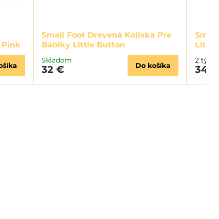
Small Foot Drevená Kolíska Pre
Small
 Pink
Bábiky Little Button
Littl
Skladom
2 týžd
ošíka
Do košíka
32 €
34,8