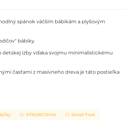
ohodlný spánok väčším bábikám a plyšovým
odičov" bábiky.
o detskej izby vďaka svojmu minimalistickému
ými časťami z masívneho dreva je táto postieľka
ieľky
VÝROBCOVIA
Small Foot