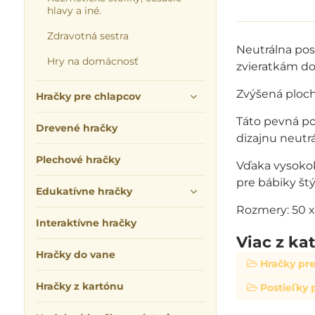
hlavy a iné.
Zdravotná sestra
Neutrálna po
Hry na domácnosť
zvieratkám do
Zvýšená ploch
Hračky pre chlapcov
Táto pevná po
Drevené hračky
dizajnu neutr
Plechové hračky
Vďaka vysokok
pre bábiky št
Edukatívne hračky
Rozmery: 50 x
Interaktívne hračky
Viac z ka
Hračky do vane
Hračky pre
Hračky z kartónu
Postieľky 