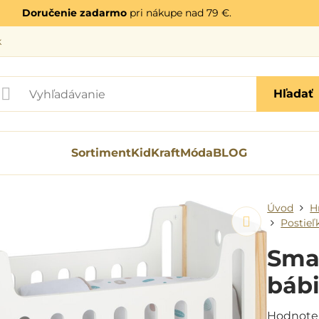
Doručenie zadarmo
pri nákupe nad 79 €.
k
Hľadať
Sortiment
KidKraft
Móda
BLOG
Úvod
H
Postieľ
Smal
bábi
Hodnote