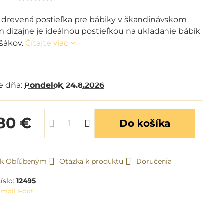
drevená postieľka pre bábiky v škandinávskom
m dizajne je ideálnou postieľkou na ukladanie bábik
yšákov.
Čítajte viac
e dňa:
Pondelok
24.8.2026
80 €
Do košíka
ť k Obľúbeným
Otázka k produktu
Doručenia
íslo:
12495
mall Foot