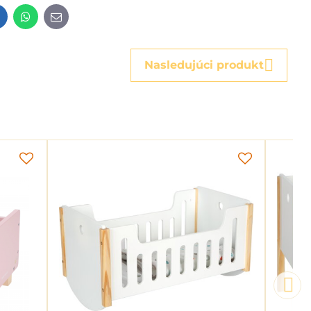
t
LinkedIn
WhatsApp
E-
mail
Nasledujúci produkt