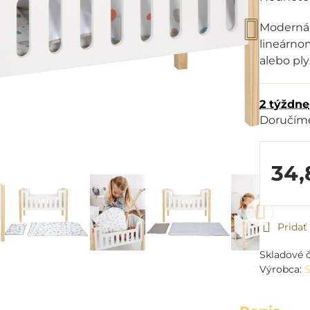
Moderná 
lineárno
alebo pl
2 týždne
Doručím
34,
Prida
Skladové č
Výrobca:
S