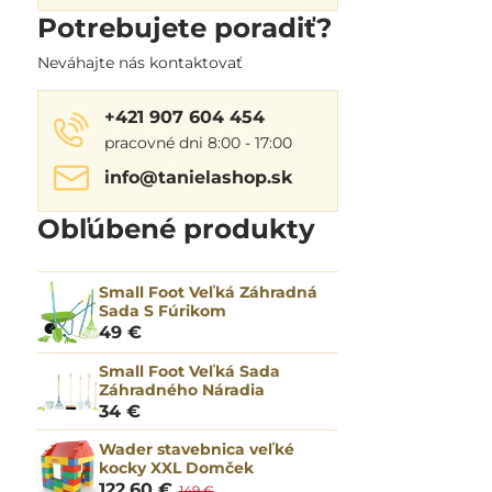
Potrebujete poradiť?
Neváhajte nás kontaktovať
+421 907 604 454
pracovné dni 8:00 - 17:00
info​@tanielashop​.sk
Obľúbené produkty
Small Foot Veľká Záhradná
Sada S Fúrikom
49 €
Small Foot Veľká Sada
Záhradného Náradia
34 €
Wader stavebnica veľké
kocky XXL Domček
122,60 €
149 €