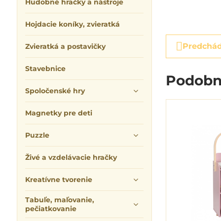
Hudobné hračky a nástroje
Hojdacie koníky, zvieratká
Predchád
Zvieratká a postavičky
Stavebnice
Podobn
Spoločenské hry
Magnetky pre deti
Puzzle
Živé a vzdelávacie hračky
Kreatívne tvorenie
Tabuľe, maľovanie,
pečiatkovanie