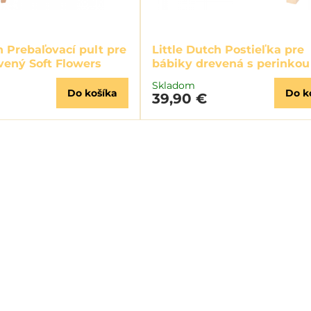
h Prebaľovací pult pre
Little Dutch Postieľka pre
vený Soft Flowers
bábiky drevená s perinkou
Skladom
Do košíka
Do k
39,90 €