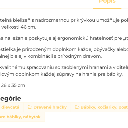
Popis
steľná bielizeň s nadrozmernou prikrývkou umožňuje p
 veľkosti 46 cm.
a na ležanie poskytuje aj ergonomickú hrateľnosť pre „r
stieľka je prirodzeným doplnkom každej obývačky aleb
álnej bielej v kombinácii s prírodným drevom.
valitnému spracovaniu so zaoblenými hranami a viditeľn
ýlovým doplnkom každej súpravy na hranie pre bábiky.
 28 x 35 cm
tegórie
 dievčatá
Drevené hračky
Bábiky, kočiariky, post
pre bábiky, nábytok