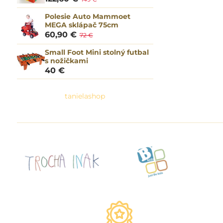
Polesie Auto Mammoet
MEGA sklápač 75cm
60,90 €
72 €
Small Foot Mini stolný futbal
s nožičkami
40 €
tanielashop