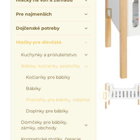
Hračky na von a záhradu
Pre najmenších
Dojčenské potreby
Hračky pre dievčatá
Kuchynky a príslušenstvo
Bábiky, kočiariky, postieľky
Kočiariky pre bábiky
Bábiky
Postieľky pre bábiky, nábytok
Doplnky pre bábiky
Domčeky pre bábiky,
zámky, obchody
Kozmetické stolíky, česacie