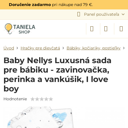
Doručenie zadarmo
pri nákupe nad 79 €.
Panel používateľa
Úvod
Hračky pre dievčatá
Bábiky, kočiariky, postieľky
Baby Nellys Luxusná sada
pre bábiku - zavinovačka,
perinka a vankúšik, I love
boy
Hodnotenie