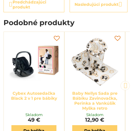
Predchádzajúci
Nasledujúci produkt
produkt
Podobné produkty
Cybex Autosedačka
Baby Nellys Sada pre
Black 2 v 1 pre bábiky
Bábiku Zavinovačka,
Perinka a Vankúšik
Myška retro
Skladom
Skladom
49 €
12,90 €
Do košíka
Do košíka