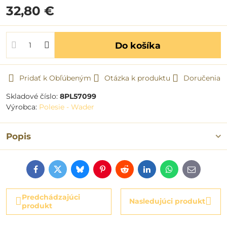
32,80 €
Do košíka
Pridať k Obľúbeným
Otázka k produktu
Doručenia
Skladové číslo:
8PL57099
Výrobca:
Polesie - Wader
Popis
Facebook
Twitter
Bluesky
Pinterest
Reddit
LinkedIn
WhatsApp
E-
mail
Predchádzajúci
Nasledujúci produkt
produkt