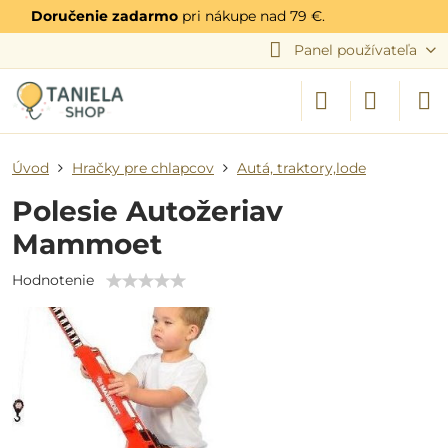
Doručenie zadarmo
pri nákupe nad 79 €.
Panel používateľa
Úvod
Hračky pre chlapcov
Autá, traktory,lode
Polesie Autožeriav
Mammoet
Hodnotenie