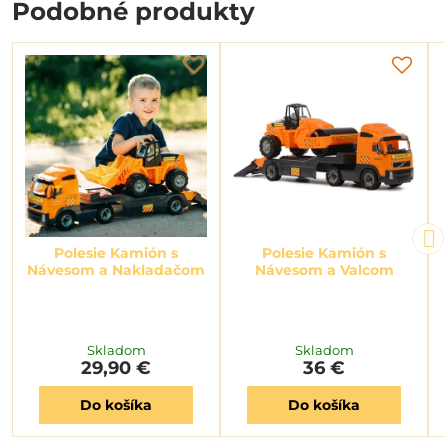
Podobné produkty
Polesie Kamión s
Polesie Kamión s
Návesom a Nakladačom
Návesom a Valcom
Skladom
Skladom
29,90 €
36 €
Do košíka
Do košíka