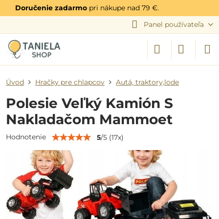
Doručenie zadarmo
pri nákupe nad 79 €.
Panel používateľa
Úvod
Hračky pre chlapcov
Autá, traktory,lode
Polesie Veľký Kamión S
Nakladačom Mammoet
Hodnotenie
5
/
5
(
17
x)