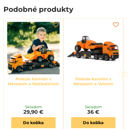
Podobné produkty
Polesie Kamión s
Polesie Kamión s
Návesom a Nakladačom
Návesom a Valcom
Skladom
Skladom
29,90 €
36 €
Do košíka
Do košíka