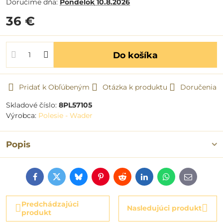
Doručíme dňa:
Pondelok
10.8.2026
36 €
Do košíka
Pridať k Obľúbeným
Otázka k produktu
Doručenia
Skladové číslo:
8PL57105
Výrobca:
Polesie - Wader
Popis
Facebook
Twitter
Bluesky
Pinterest
Reddit
LinkedIn
WhatsApp
E-
mail
Predchádzajúci
Nasledujúci produkt
produkt