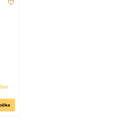
Zen
ošíka