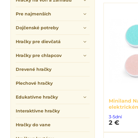
Hračky na von a záhradu
Pre najmenších
Dojčenské potreby
Hračky pre dievčatá
Hračky pre chlapcov
Drevené hračky
Plechové hračky
Edukatívne hračky
Miniland N
elektrické
Interaktívne hračky
3-5dní
2 €
Hračky do vane