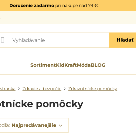
Doručenie zadarmo
pri nákupe nad 79 €.
k
Hľadať
Sortiment
KidKraft
Móda
BLOG
stranka
Zdravie a bezpečie
Zdravotnícke pomôcky
otnícke pomôcky
odľa:
Najpredávanejšie