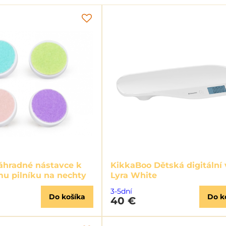
áhradné nástavce k
KikkaBoo Dětská digitální
mu pilníku na nechty
Lyra White
3-5dní
Do košíka
Do k
40 €