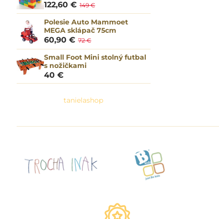
122,60 €
149 €
Polesie Auto Mammoet
MEGA sklápač 75cm
60,90 €
72 €
Small Foot Mini stolný futbal
s nožičkami
40 €
tanielashop