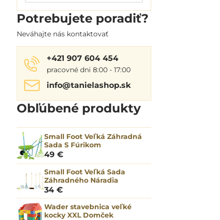
filtra
Potrebujete poradiť?
fulltextom
Neváhajte nás kontaktovať
+421 907 604 454
pracovné dni 8:00 - 17:00
info​@tanielashop​.sk
Obľúbené produkty
Small Foot Veľká Záhradná
Sada S Fúrikom
49 €
Small Foot Veľká Sada
Záhradného Náradia
34 €
Wader stavebnica veľké
kocky XXL Domček