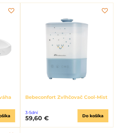
 váha
Bebeconfort Zvlhčovač Cool-Mist
3-5dní
ošíka
Do košíka
59,60 €