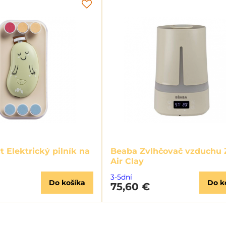
 Elektrický pilník na
Beaba Zvlhčovač vzduchu 
Air Clay
3-5dní
Do košíka
Do k
75,60 €