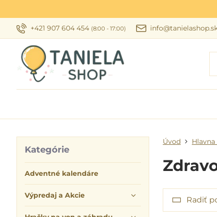
+421 907 604 454
info@tanielashop.s
(8:00 - 17:00)
Úvod
Hlavna 
Kategórie
Zdrav
Adventné kalendáre
Výpredaj a Akcie
Radiť p