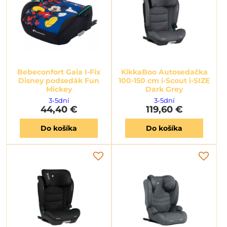
Bebeconfort Gaia I-Fix
KikkaBoo Autosedačka
Disney podsedák Fun
100-150 cm i-Scout i-SIZE
Mickey
Dark Grey
3-5dní
3-5dní
44,40 €
119,60 €
Do košíka
Do košíka