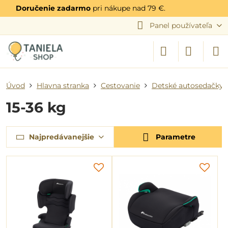
Doručenie zadarmo
pri nákupe nad 79 €.
Panel používateľa
Úvod
Hlavna stranka
Cestovanie
Detské autosedačky
15-36 kg
Najpredávanejšie
Parametre