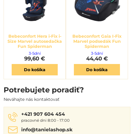
Bebeconfort Hera i-Fix i-
Bebeconfort Gaia I-Fix
Size Marvel autosedačka
Marvel podsedák Fun
Fun Spiderman
Spiderman
3-5dní
3-5dní
99,60 €
44,40 €
Do košíka
Do košíka
Potrebujete poradiť?
Neváhajte nás kontaktovať
+421 907 604 454
pracovné dni 8:00 - 17:00
info​@tanielashop​.sk