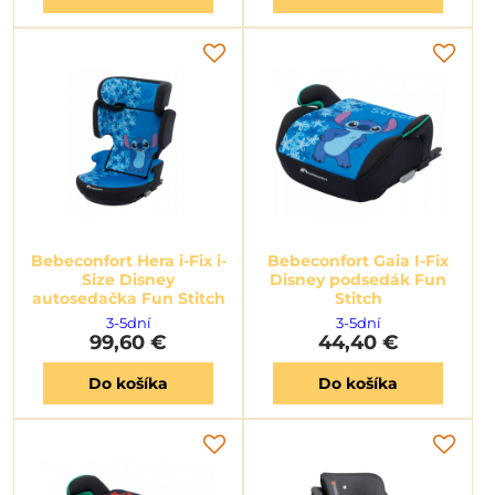
Bebeconfort Hera i-Fix i-
Bebeconfort Gaia I-Fix
Size Disney
Disney podsedák Fun
autosedačka Fun Stitch
Stitch
3-5dní
3-5dní
99,60 €
44,40 €
Do košíka
Do košíka