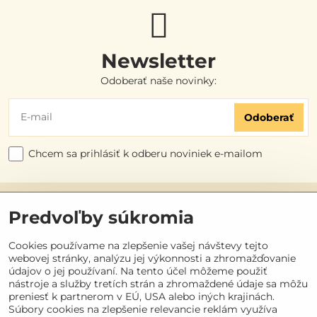
Newsletter
Odoberať naše novinky:
Odoberať
Chcem sa prihlásiť k odberu noviniek e-mailom
Užitočné odkazy
Predvoľby súkromia
Objednávky
Cookies používame na zlepšenie vašej návštevy tejto
webovej stránky, analýzu jej výkonnosti a zhromažďovanie
údajov o jej používaní. Na tento účel môžeme použiť
Kontakt
nástroje a služby tretích strán a zhromaždené údaje sa môžu
preniesť k partnerom v EÚ, USA alebo iných krajinách.
Súbory cookies na zlepšenie relevancie reklám využíva