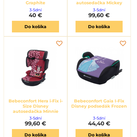
Graphite
autosedačka Mickey
3-5dní
3-5dní
40 €
99,60 €
Do košíka
Do košíka
Bebeconfort Hera i-Fix i-
Bebeconfort Gaia I-Fix
Size Disney
Disney podsedák Frozen
autosedačka Minnie
3-5dní
3-5dní
99,60 €
44,40 €
Do košíka
Do košíka