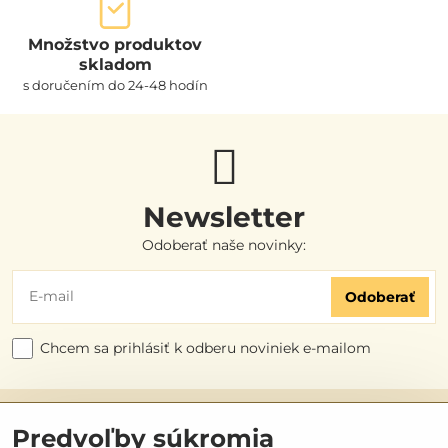
Množstvo produktov
skladom
s doručením do 24-48 hodín
Newsletter
Odoberať naše novinky:
Odoberať
Chcem sa prihlásiť k odberu noviniek e-mailom
Užitočné odkazy
Predvoľby súkromia