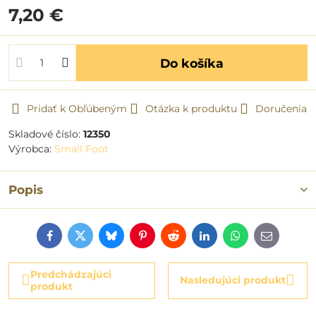
7,20 €
Do košíka
Pridať k Obľúbeným
Otázka k produktu
Doručenia
Skladové číslo:
12350
Výrobca:
Small Foot
Popis
Facebook
Twitter
Bluesky
Pinterest
Reddit
LinkedIn
WhatsApp
E-
mail
Predchádzajúci
Nasledujúci produkt
produkt