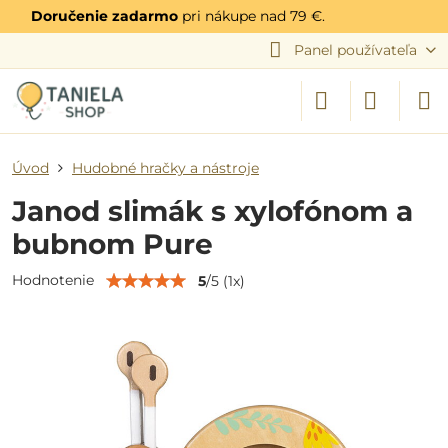
Doručenie zadarmo
pri nákupe nad 79 €.
Panel používateľa
Úvod
Hudobné hračky a nástroje
Janod slimák s xylofónom a
bubnom Pure
Hodnotenie
5
/
5
(
1
x)