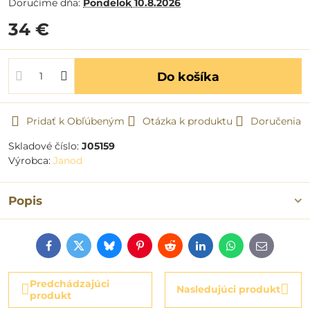
Doručíme dňa:
Pondelok
10.8.2026
34 €
Do košíka
Pridať k Obľúbeným
Otázka k produktu
Doručenia
Skladové číslo:
J05159
Výrobca:
Janod
Popis
Facebook
Twitter
Bluesky
Pinterest
Reddit
LinkedIn
WhatsApp
E-
mail
Predchádzajúci
Nasledujúci produkt
produkt