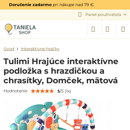
Doručenie zadarmo
pri nákupe nad 79 €.
Panel používateľa
Úvod
Interaktívne hračky
Tulimi Hrajúce interaktívne
podložka s hrazdičkou a
chrasítky, Domček, mätová
Hodnotenie
5
/
5
(
1
x)