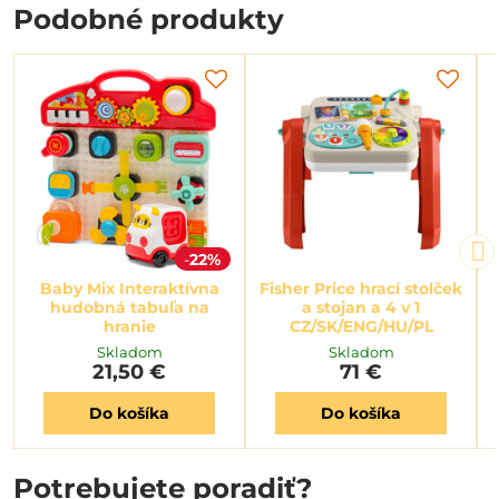
Podobné produkty
22%
Baby Mix Interaktívna
Fisher Price hrací stolček
hudobná tabuľa na
a stojan a 4 v 1
hranie
CZ/SK/ENG/HU/PL
Skladom
Skladom
21,50 €
71 €
Do košíka
Do košíka
Potrebujete poradiť?