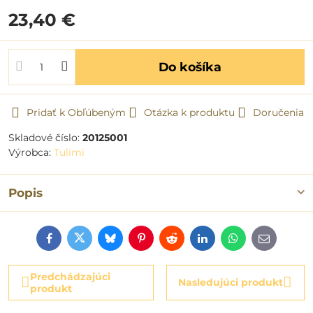
23,40 €
Do košíka
Pridať k Obľúbeným
Otázka k produktu
Doručenia
Skladové číslo:
20125001
Výrobca:
Tulimi
Popis
Facebook
Twitter
Bluesky
Pinterest
Reddit
LinkedIn
WhatsApp
E-
mail
Predchádzajúci
Nasledujúci produkt
produkt