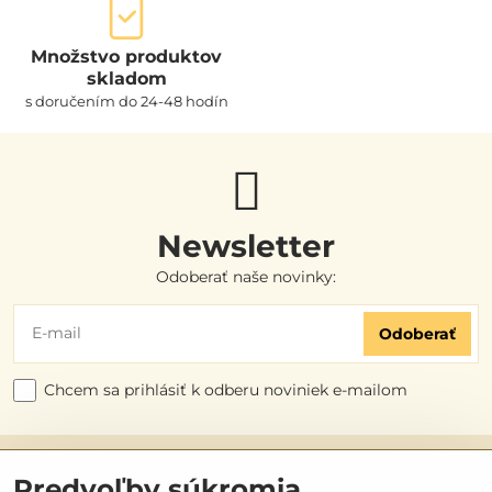
Množstvo produktov
skladom
s doručením do 24-48 hodín
Newsletter
Odoberať naše novinky:
Odoberať
Chcem sa prihlásiť k odberu noviniek e-mailom
Užitočné odkazy
Predvoľby súkromia