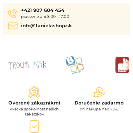
+421 907 604 454
pracovné dni 8:00 - 17:00
info​@tanielashop​.sk
Overené zákazníkmi
Doručenie zadarmo
Vysoká spokojnosť našich
pri nákupe nad 79€
zákazíkov