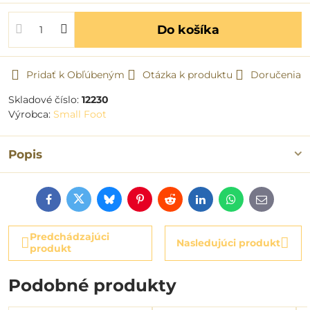
Do košíka
Pridať k Obľúbeným
Otázka k produktu
Doručenia
Skladové číslo:
12230
Výrobca:
Small Foot
Popis
Facebook
Twitter
Bluesky
Pinterest
Reddit
LinkedIn
WhatsApp
E-
mail
Predchádzajúci
Nasledujúci produkt
produkt
Podobné produkty