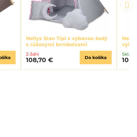
Nellys Stan Típí s výbavou šedý
Nelly
s růžovými brmbolcami
výbav
2-3dni
Sklad
ošíka
Do košíka
108,70 €
108,