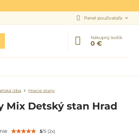
Panel používateľa
Nákupný košík
0 €
etská izba
Hracie stany
 Mix Detský stan Hrad
nie
5
/
5
(
2
x)