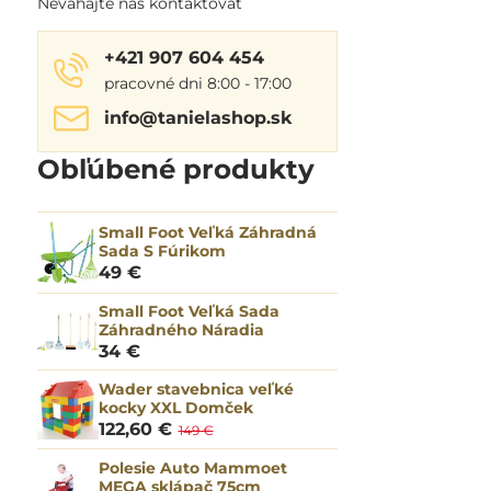
Neváhajte nás kontaktovať
+421 907 604 454
pracovné dni 8:00 - 17:00
info​@tanielashop​.sk
Obľúbené produkty
Small Foot Veľká Záhradná
Sada S Fúrikom
49 €
Small Foot Veľká Sada
Záhradného Náradia
34 €
Wader stavebnica veľké
kocky XXL Domček
122,60 €
149 €
Polesie Auto Mammoet
MEGA sklápač 75cm