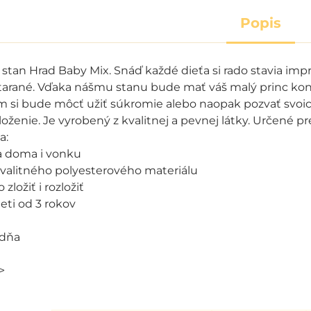
Popis
stan Hrad Baby Mix. Snáď každé dieťa si rado stavia impr
arané. Vďaka nášmu stanu bude mať váš malý princ koneč
om si bude môcť užiť súkromie alebo naopak pozvať svoich
zloženie. Je vyrobený z kvalitnej a pevnej látky. Určené pr
a:
a doma i vonku
kvalitného polyesterového materiálu
zložiť i rozložiť
eti od 3 rokov
adňa
m
>