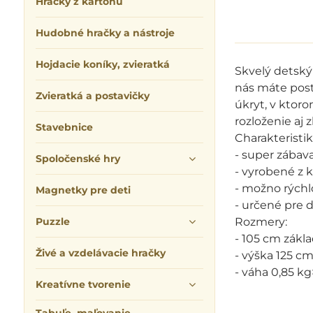
Hračky z kartónu
Hudobné hračky a nástroje
Hojdacie koníky, zvieratká
Skvelý detský 
nás máte post
Zvieratká a postavičky
úkryt, v ktor
rozloženie aj 
Stavebnice
Charakteristik
- super zábav
Spoločenské hry
- vyrobené z 
- možno rýchlo 
Magnetky pre deti
- určené pre d
Puzzle
Rozmery:
- 105 cm zákl
Živé a vzdelávacie hračky
- výška 125 c
- váha 0,85 kg
Kreatívne tvorenie