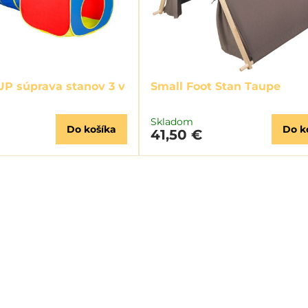
P súprava stanov 3 v
Small Foot Stan Taupe
Skladom
Do košíka
Do k
41,50 €