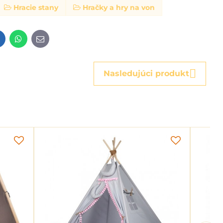
Hracie stany
Hračky a hry na von
t
LinkedIn
WhatsApp
E-
mail
Nasledujúci produkt