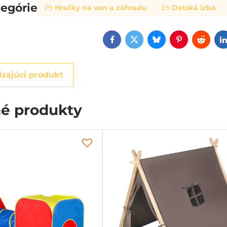
tegórie
Hračky na von a záhradu
Detská izba
Facebook
Twitter
Bluesky
Pinterest
Reddi
zajúci produkt
é produkty