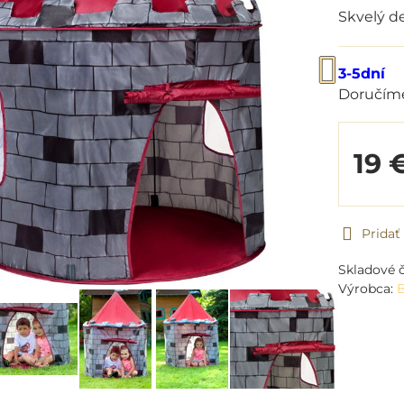
Skvelý d
3-5dní
Doručím
19 
Prida
Skladové č
Výrobca: