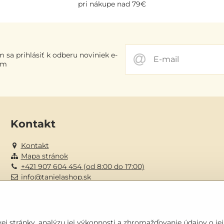
pri nákupe nad 79€
 sa prihlásiť k odberu noviniek e-
om
Kontakt
Kontakt
Mapa stránok
+421 907 604 454 (od 8:00 do 17:00)
info@tanielashop.sk
j stránky, analýzu jej výkonnosti a zhromažďovanie údajov o jej