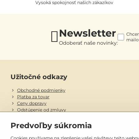
Vysoká spokojnosť našich zákazíkov
Newsletter
Chcem
mail
Odoberať naše novinky:
Užitočné odkazy
Obchodné podmienky
Platba za tovar
Ceny dopravy
Odstúpenie od zmluvy
Objednávky
Predvoľby súkromia
Stav objednávky
Cookies používame na zlepšenie vašej návštevy tejto webove