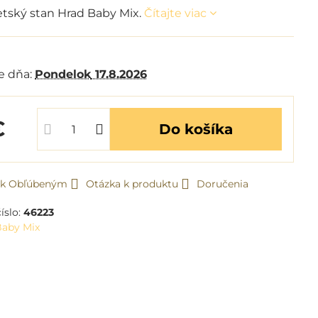
etský stan Hrad Baby Mix.
Čítajte viac
e dňa:
Pondelok
17.8.2026
€
Do košíka
ť k Obľúbeným
Otázka k produktu
Doručenia
íslo:
46223
Baby Mix