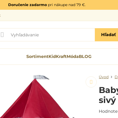
Doručenie zadarmo
pri nákupe nad 79 €.
k
Hľadať
Sortiment
KidKraft
Móda
BLOG
Úvod
D
Baby
sivý
Hodnote