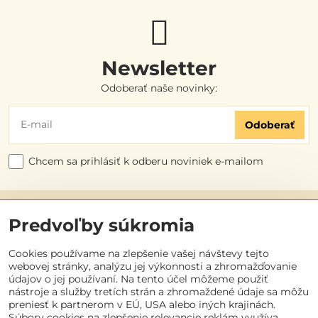
Newsletter
Odoberať naše novinky:
Odoberať
Chcem sa prihlásiť k odberu noviniek e-mailom
Užitočné odkazy
Predvoľby súkromia
Objednávky
Cookies používame na zlepšenie vašej návštevy tejto
webovej stránky, analýzu jej výkonnosti a zhromažďovanie
údajov o jej používaní. Na tento účel môžeme použiť
Kontakt
nástroje a služby tretích strán a zhromaždené údaje sa môžu
preniesť k partnerom v EÚ, USA alebo iných krajinách.
Súbory cookies na zlepšenie relevancie reklám využíva