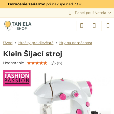
Doručenie zadarmo
pri nákupe nad 79 €.
Panel používateľa
Úvod
Hračky pre dievčatá
Hry na domácnosť
Klein Šijací stroj
Hodnotenie
5
/
5
(
1
x)