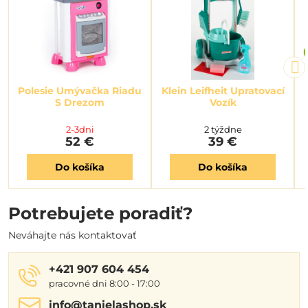
Polesie Umývačka Riadu
Klein Leifheit Upratovací
S Drezom
Vozík
2-3dni
2 týždne
52 €
39 €
Do košíka
Do košíka
Potrebujete poradiť?
Neváhajte nás kontaktovať
+421 907 604 454
pracovné dni 8:00 - 17:00
info​@tanielashop​.sk