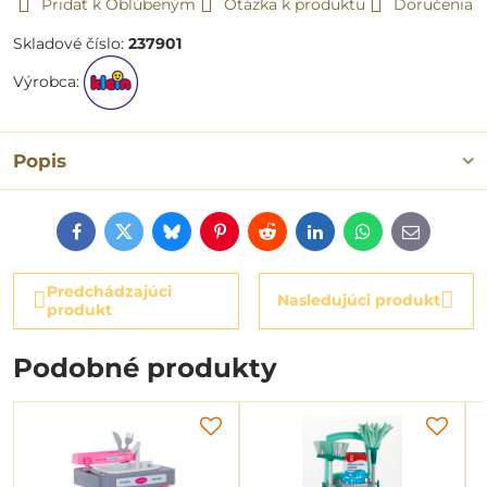
Pridať k Obľúbeným
Otázka k produktu
Doručenia
Skladové číslo:
237901
Výrobca:
Popis
Facebook
Twitter
Bluesky
Pinterest
Reddit
LinkedIn
WhatsApp
E-
mail
Predchádzajúci
Nasledujúci produkt
produkt
Podobné produkty