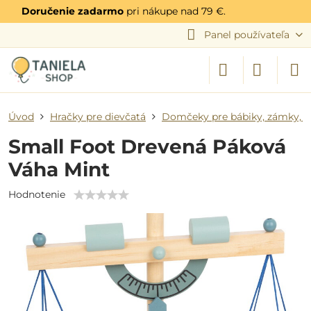
Doručenie zadarmo
pri nákupe nad 79 €.
Panel používateľa
Úvod
Hračky pre dievčatá
Domčeky pre bábiky, zámky, 
Small Foot Drevená Páková
Váha Mint
Hodnotenie