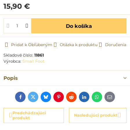
15,90 €
Do košíka
Pridať k Obľúbeným
Otázka k produktu
Doručenia
Skladové číslo:
11861
Výrobca:
Small Foot
Popis
Facebook
Twitter
Bluesky
Pinterest
Reddit
LinkedIn
WhatsApp
E-
mail
Predchádzajúci
Nasledujúci produkt
produkt