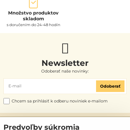
Množstvo produktov
skladom
s doručením do 24-48 hodín
Newsletter
Odoberať naše novinky:
Odoberať
Chcem sa prihlásiť k odberu noviniek e-mailom
Užitočné odkazy
Predvoľby súkromia